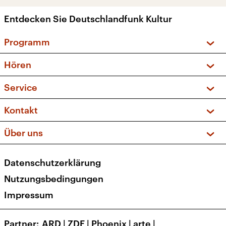
Entdecken Sie Deutschlandfunk Kultur
Programm
Vorschau und Rückschau
Hören
Sendungen und Podcasts
Livestream
Service
Musikliste
Frequenzen (UKW + DAB+)
FAQ
Kontakt
Kakadu – Das Kinderprogramm
Apps
Archiv
Hörerservice
Über uns
Newsletter
Social Media
Deutschlandradio
RSS
Datenschutzerklärung
Presse
Veranstaltungen
Nutzungsbedingungen
Karriere
Impressum
Transparenz
Korrekturen und Richtigstellungen
Partner
ARD
|
ZDF
|
Phoenix
|
arte
|