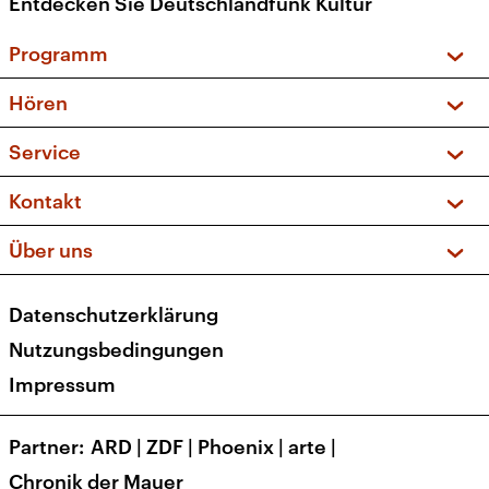
Entdecken Sie Deutschlandfunk Kultur
Programm
Vorschau und Rückschau
Hören
Sendungen und Podcasts
Livestream
Service
Musikliste
Frequenzen (UKW + DAB+)
FAQ
Kontakt
Kakadu – Das Kinderprogramm
Apps
Archiv
Hörerservice
Über uns
Newsletter
Social Media
Deutschlandradio
RSS
Datenschutzerklärung
Presse
Veranstaltungen
Nutzungsbedingungen
Karriere
Impressum
Transparenz
Korrekturen und Richtigstellungen
Partner
ARD
|
ZDF
|
Phoenix
|
arte
|
Barrierefreiheit
Chronik der Mauer