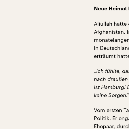
Neue Heimat
Aliullah hatte
Afghanistan. 
monatelangem 
in Deutschland
erträumt hatt
„Ich fühlte, d
nach draußen 
ist Hamburg! D
keine Sorgen!
Vom ersten Tag
Politik. Er en
Ehepaar, durc