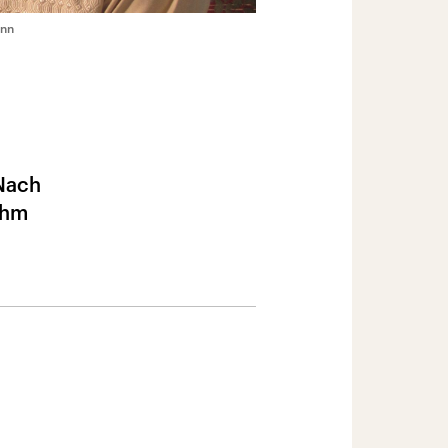
ann
 Nach
ihm