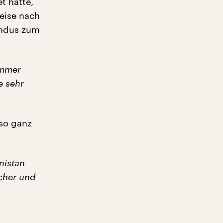
t hatte,
reise nach
undus zum
immer
e sehr
 so ganz
nistan
cher und