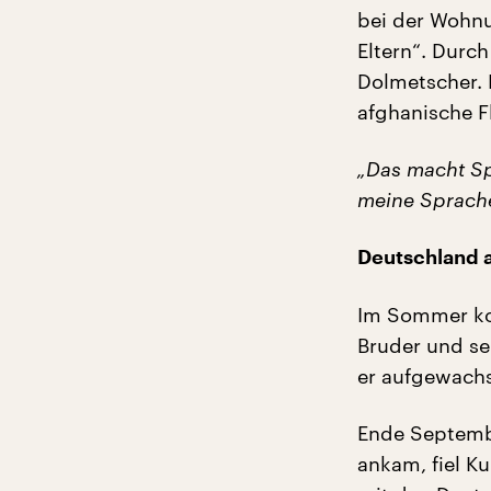
bei der Wohnu
Eltern“. Durc
Dolmetscher. 
afghanische F
„Das macht Sp
meine Sprache.
Deutschland 
Im Sommer kon
Bruder und se
er aufgewachse
Ende Septemb
ankam, fiel K