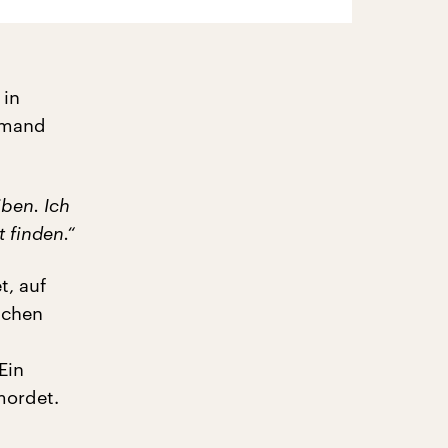
 in
iemand
iben. Ich
 finden.“
t, auf
schen
Ein
mordet.