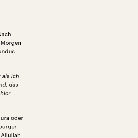
 Nach
e Morgen
Kundus
 als ich
nd, das
 hier
Jura oder
mburger
Aliullah