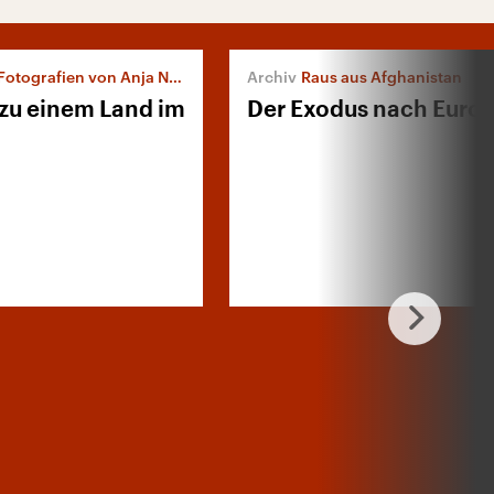
grafien von Anja Niedringhaus
Raus aus Afghanistan
 zu einem Land im
Der Exodus nach Euro