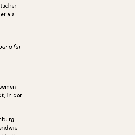
utschen
er als
bung für
 seinen
t, in der
amburg
gendwie