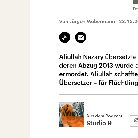
De
Von Jürgen Webermann
|
23.12.
Link
Email
kopieren/teilen
Aliullah Nazary übersetzte
deren Abzug 2013 wurde de
ermordet. Aliullah schafft
Übersetzer – für Flüchtlin
Aus dem Podcast
Studio 9