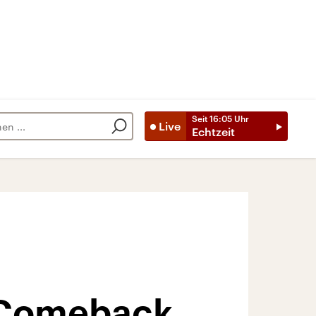
Seit
16:05
Uhr
Live
Echtzeit
m Comeback