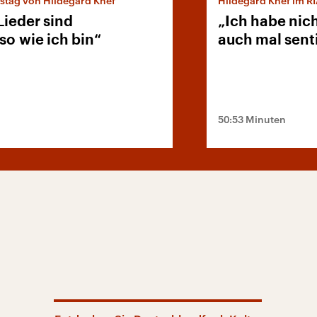
stag von Hildegard Knef
Hildegard Knef im R
Lieder sind
„Ich habe nic
so wie ich bin“
auch mal sent
50:53 Minuten