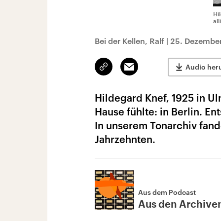
Hi
al
Bei der Kellen, Ralf
|
25. Dezember
Link
Email
Audio her
kopieren/teilen
Hildegard Knef, 1925 in Ul
Hause fühlte: in Berlin. E
In unserem Tonarchiv fande
Jahrzehnten.
Aus dem Podcast
Aus den Archive