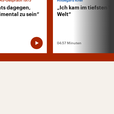
IAS-Gespräch 1975
Hildegard Knef
hts dagegen,
„Ich kam im tiefsten W
imental zu sein“
Welt“
04:57 Minuten