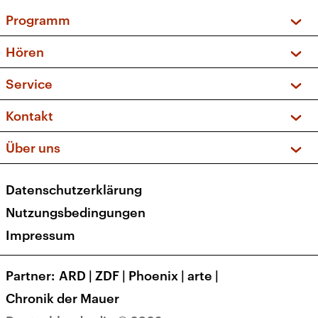
Programm
Vorschau und Rückschau
Hören
Sendungen und Podcasts
Livestream
Service
Musikliste
Frequenzen (UKW + DAB+)
FAQ
Kontakt
Kakadu – Das Kinderprogramm
Apps
Archiv
Hörerservice
Über uns
Newsletter
Social Media
Deutschlandradio
RSS
Datenschutzerklärung
Presse
Veranstaltungen
Nutzungsbedingungen
Karriere
Impressum
Transparenz
Korrekturen und Richtigstellungen
Partner
ARD
|
ZDF
|
Phoenix
|
arte
|
Barrierefreiheit
Chronik der Mauer