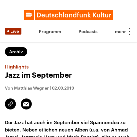
Live
Programm
Podcasts
Archiv
Highlights
Jazz im September
Von Matthias Wegner
|
02.09.2019
Email
Link
kopieren/teilen
Der Jazz hat auch im September viel Spannendes zu
bieten. Neben etlichen neuen Alben (u.a. von Ahmad
Jamal, Jazzmeia Horn und Maria Baptist), gibt es auch