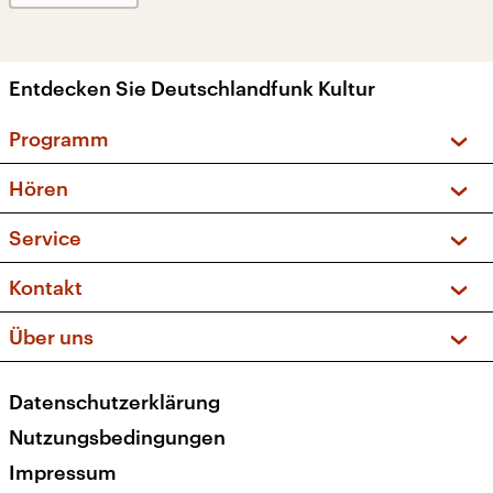
Entdecken Sie Deutschlandfunk Kultur
Programm
Vorschau und Rückschau
Hören
Sendungen und Podcasts
Livestream
Service
Musikliste
Frequenzen (UKW + DAB+)
FAQ
Kontakt
Kakadu – Das Kinderprogramm
Apps
Archiv
Hörerservice
Über uns
Newsletter
Social Media
Deutschlandradio
RSS
Datenschutzerklärung
Presse
Veranstaltungen
Nutzungsbedingungen
Karriere
Impressum
Transparenz