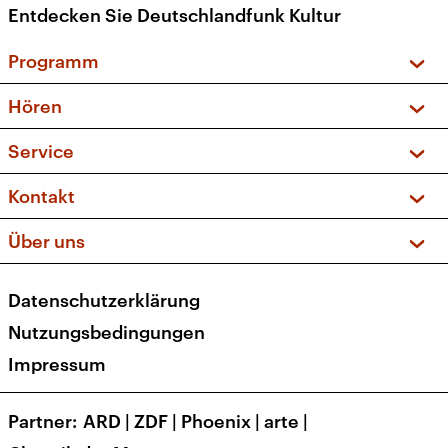
Entdecken Sie Deutschlandfunk Kultur
Programm
Vorschau und Rückschau
Hören
Sendungen und Podcasts
Livestream
Service
Musikliste
Frequenzen (UKW + DAB+)
FAQ
Kontakt
Kakadu – Das Kinderprogramm
Apps
Archiv
Hörerservice
Über uns
Newsletter
Social Media
Deutschlandradio
RSS
Datenschutzerklärung
Presse
Veranstaltungen
Nutzungsbedingungen
Karriere
Impressum
Transparenz
Korrekturen und Richtigstellungen
Partner
ARD
|
ZDF
|
Phoenix
|
arte
|
Barrierefreiheit