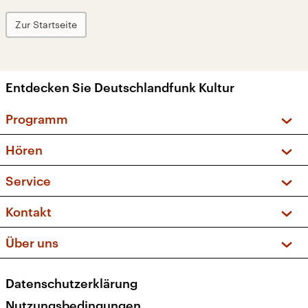
Zur Startseite
Entdecken Sie Deutschlandfunk Kultur
Programm
Vorschau und Rückschau
Hören
Sendungen und Podcasts
Livestream
Service
Musikliste
Frequenzen (UKW + DAB+)
FAQ
Kontakt
Kakadu – Das Kinderprogramm
Apps
Archiv
Hörerservice
Über uns
Newsletter
Social Media
Deutschlandradio
RSS
Datenschutzerklärung
Presse
Veranstaltungen
Nutzungsbedingungen