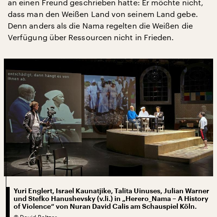
an einen Freund geschrieben hatte: Er möchte nicht,
dass man den Weißen Land von seinem Land gebe.
Denn anders als die Nama regelten die Weißen die
Verfügung über Ressourcen nicht in Frieden.
Yuri Englert, Israel Kaunatjike, Talita Uinuses, Julian Warner
und Stefko Hanushevsky (v.li.) in „Herero_Nama – A History
of Violence“ von Nuran David Calis am Schauspiel Köln.
©
David Baltzer