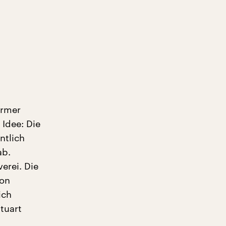
ormer
 Idee: Die
ntlich
ab.
erei. Die
von
ich
tuart