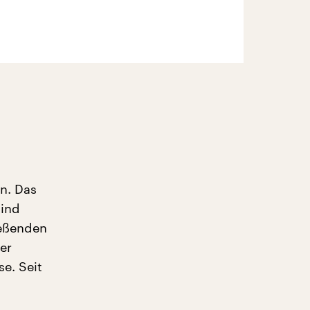
g
n. Das
sind
ießenden
er
e. Seit