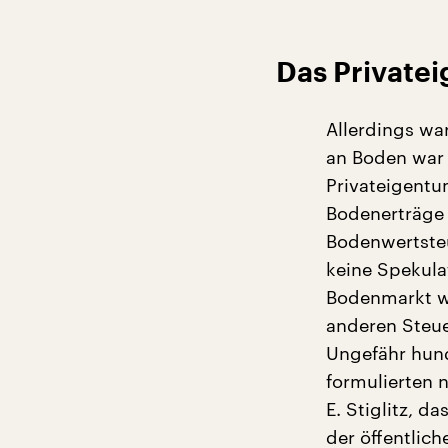
Das Private
Allerdings wa
an Boden war 
Privateigentu
Bodenerträge
Bodenwertsteu
keine Spekul
Bodenmarkt wi
anderen Steue
Ungefähr hun
formulierten 
E. Stiglitz, d
der öffentlic