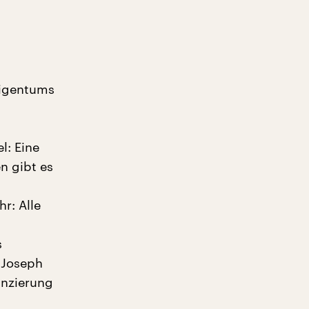
eigentums
: Eine
n gibt es
r: Alle
s
 Joseph
anzierung