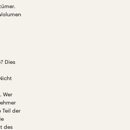
tümer.
m Volumen
? Dies
Nicht
. Wer
tnehmer
 Teil der
ie
t des