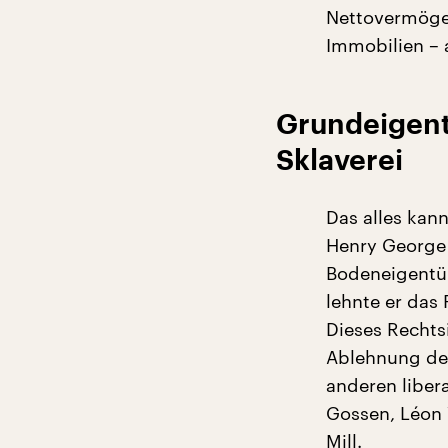
Nettovermögen
Immobilien – 
Grundeigent
Sklaverei
Das alles kan
Henry George 
Bodeneigentüm
lehnte er das
Dieses Rechtsi
Ablehnung de
anderen liber
Gossen, Léon 
Mill.