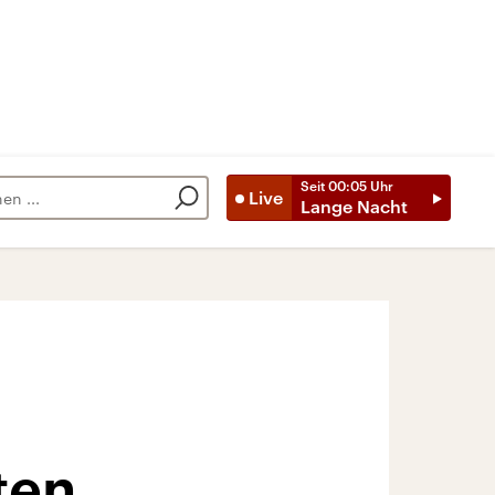
Seit
00:05
Uhr
Live
Lange Nacht
ten