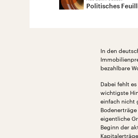
Politisches Feuil
In den deutsc
Immobilienprei
bezahlbare W
Dabei fehlt e
wichtigste Hi
einfach nicht
Bodenerträge 
eigentliche G
Beginn der ak
Kapitalerträ