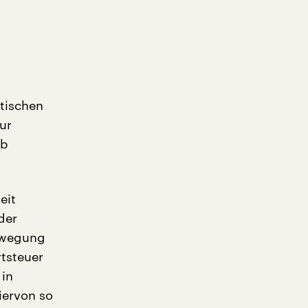
atischen
ur
lb
eit
der
ewegung
tsteuer
 in
iervon so