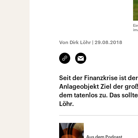
Ei
im
Von Dirk Löhr
|
29.08.2018
Link
Email
kopieren/teilen
Seit der Finanzkrise ist d
Anlageobjekt Ziel der gro
dem tatenlos zu. Das sollt
Löhr.
Aus dem Podcast