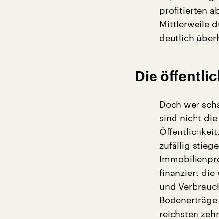
profitierten 
Mittlerweile 
deutlich über
Die öffentli
Doch wer scha
sind nicht di
Öffentlichkeit
zufällig stieg
Immobilienpre
finanziert die
und Verbrauche
Bodenerträge
reichsten zeh