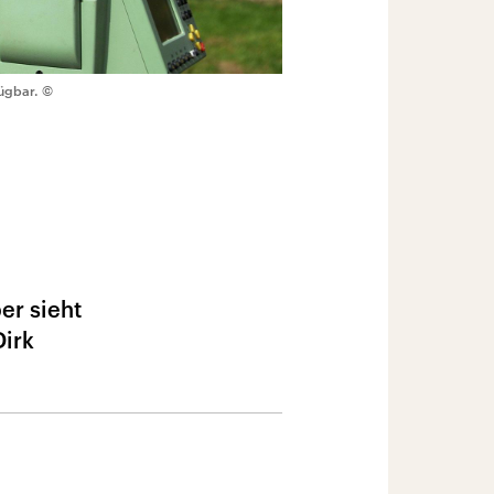
ügbar.
©
er sieht
Dirk