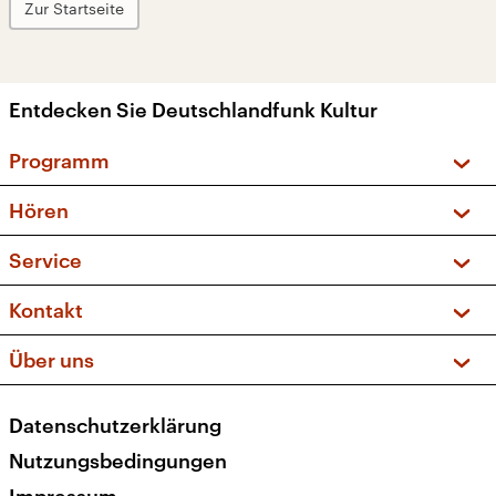
Zur Startseite
Entdecken Sie Deutschlandfunk Kultur
Programm
Vorschau und Rückschau
Hören
Sendungen und Podcasts
Livestream
Service
Musikliste
Frequenzen (UKW + DAB+)
FAQ
Kontakt
Kakadu – Das Kinderprogramm
Apps
Archiv
Hörerservice
Über uns
Newsletter
Social Media
Deutschlandradio
RSS
Datenschutzerklärung
Presse
Veranstaltungen
Nutzungsbedingungen
Karriere