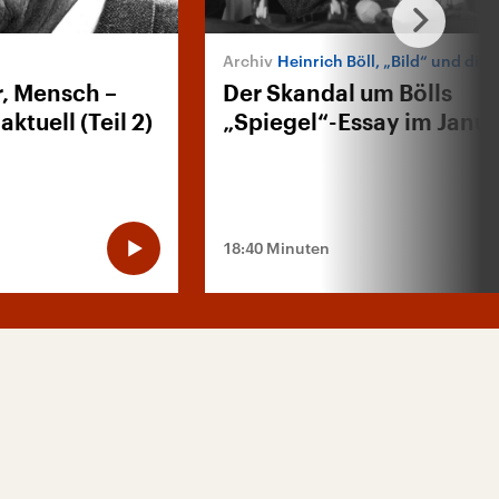
Heinrich Böll, „Bild“ und die
r, Mensch –
Der Skandal um Bölls
ktuell (Teil 2)
„Spiegel“-Essay im Janua
18:40 Minuten