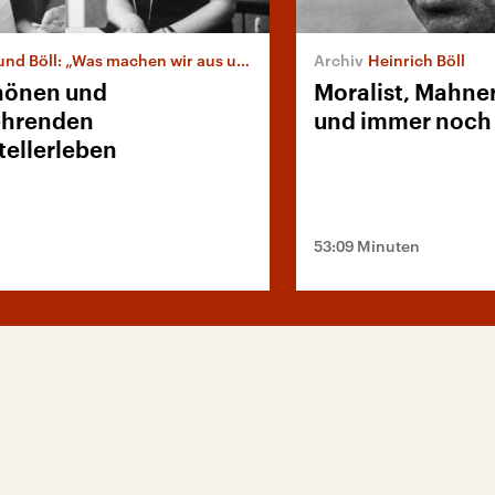
Bachmann und Böll: „Was machen wir aus unserem Leben?“
Heinrich Böll
hönen und
Moralist, Mahne
ehrenden
und immer noch a
tellerleben
53:09 Minuten