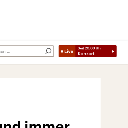
Seit
20:00
Uhr
Live
Konzert
 und immer