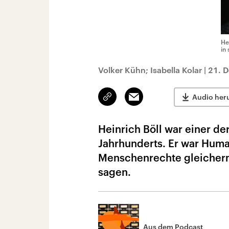
He
in 
Volker Kühn; Isabella Kolar
|
21. 
Link
Email
Audio her
kopieren/teilen
Heinrich Böll war einer d
Jahrhunderts. Er war Human
Menschenrechte gleicherma
sagen.
Aus dem Podcast