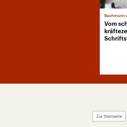
Vom sc
kräftez
Schrifts
Zur Startseite