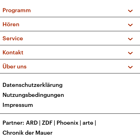
Programm
Vorschau und Rückschau
Hören
Sendungen und Podcasts
Livestream
Service
Musikliste
Frequenzen (UKW + DAB+)
FAQ
Kontakt
Kakadu – Das Kinderprogramm
Apps
Archiv
Hörerservice
Über uns
Newsletter
Social Media
Deutschlandradio
RSS
Datenschutzerklärung
Presse
Veranstaltungen
Nutzungsbedingungen
Karriere
Impressum
Transparenz
Korrekturen und Richtigstellungen
Partner
ARD
|
ZDF
|
Phoenix
|
arte
|
Barrierefreiheit
Chronik der Mauer