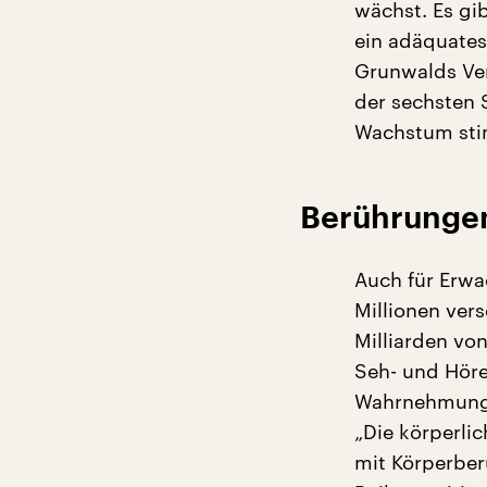
wächst. Es gi
ein adäquates
Grunwalds Ver
der sechsten
Wachstum stim
Berührungen
Auch für Erwa
Millionen ver
Milliarden vo
Seh- und Höre
Wahrnehmung, 
„Die körperli
mit Körperbe