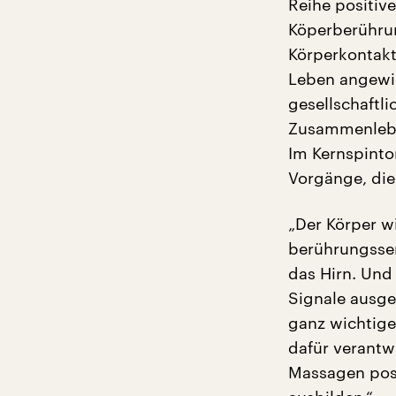
Reihe positiv
Köperberührun
Körperkontakt
Leben angewie
gesellschaftl
Zusammenleben
Im Kernspint
Vorgänge, di
„Der Körper w
berührungssen
das Hirn. Und
Signale ausge
ganz wichtige
dafür verant
Massagen pos