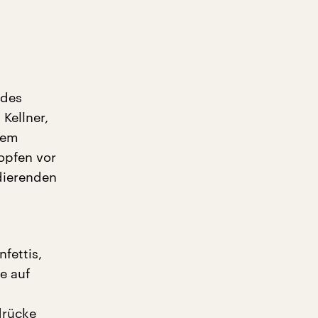
 des
Kellner,
nem
lopfen vor
dierenden
fettis,
e auf
drücke