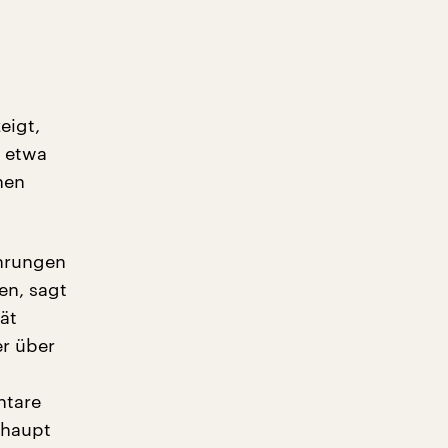
eigt,
h etwa
hen
ührungen
en, sagt
ät
r über
ntare
rhaupt