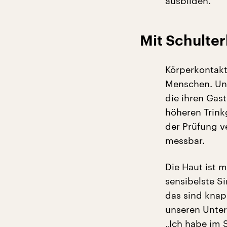
ausbilden.“
Mit Schulter
Körperkontakt
Menschen. Unt
die ihren Gas
höheren Trink
der Prüfung v
messbar.
Die Haut ist 
sensibelste S
das sind kna
unseren Untera
„Ich habe im 