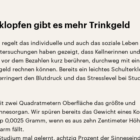
klopfen gibt es mehr Trinkgeld
 regelt das individuelle und auch das soziale Leben
ersuchungen haben gezeigt, dass Kellnerinnen und 
t vor dem Bezahlen kurz berühren, durchweg mit ei
geld rechnen können. Bereits ein leichtes Schulterk
erringert den Blutdruck und das Stresslevel bei Stu
mit zwei Quadratmetern Oberfläche das größte und
innesorgan. Wir spüren bereits das Gewicht eines Kon
pp 0,0025 Gramm, wenn es aus zehn Zentimeter Höh
rm fällt.
Studium mal gelernt, achtzig Prozent der Sinnesein