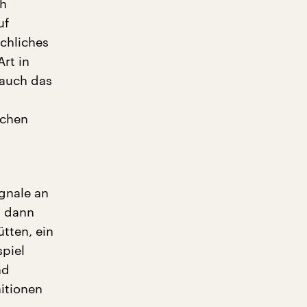
ch
uf
chliches
rt in
 auch das
schen
gnale an
n dann
tten, ein
piel
nd
itionen