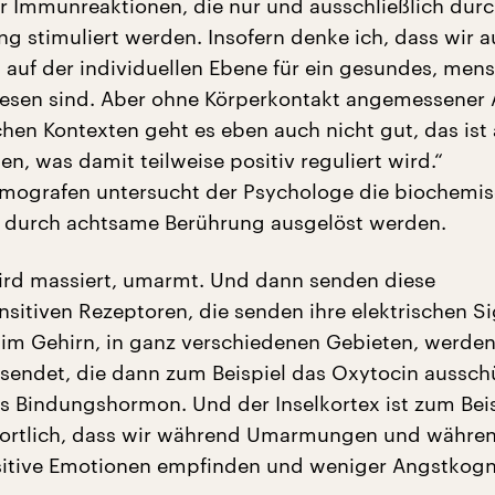
er Immunreaktionen, die nur und ausschließlich dur
g stimuliert werden. Insofern denke ich, dass wir a
 auf der individuellen Ebene für ein gesundes, mens
sen sind. Aber ohne Körperkontakt angemessener A
ichen Kontexten geht es eben auch nicht gut, das ist
, was damit teilweise positiv reguliert wird.“
omografen untersucht der Psychologe die biochemi
e durch achtsame Berührung ausgelöst werden.
ird massiert, umarmt. Und dann senden diese
sitiven Rezeptoren, die senden ihre elektrischen Si
 im Gehirn, in ganz verschiedenen Gebieten, werde
sendet, die dann zum Beispiel das Oxytocin ausschü
s Bindungshormon. Und der Inselkortex ist zum Beis
wortlich, dass wir während Umarmungen und währe
itive Emotionen empfinden und weniger Angstkogn