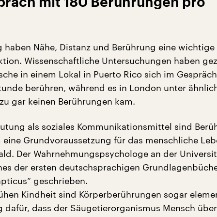
räch mit 180 Berührungen pro
g haben Nähe, Distanz und Berührung eine wichtige
nktion. Wissenschaftliche Untersuchungen haben gez
sche in einem Lokal in Puerto Rico sich im Gespräc
tunde berühren, während es in London unter ähnlic
zu gar keinen Berührungen kam.
eutung als soziales Kommunikationsmittel sind Ber
m eine Grundvoraussetzung für das menschliche Leb
ald. Der Wahrnehmungspsychologe an der Universit
ines der ersten deutschsprachigen Grundlagenbüche
pticus“ geschrieben.
frühen Kindheit sind Körperberührungen sogar eleme
g dafür, dass der Säugetierorganismus Mensch übe