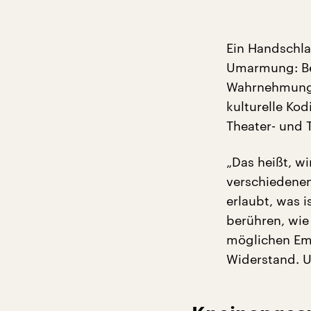
Ein Handschla
Umarmung: Be
Wahrnehmung u
kulturelle Kod
Theater- und T
„Das heißt, wi
verschiedenen 
erlaubt, was i
berühren, wie 
möglichen Em
Widerstand. U