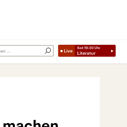
Seit
19:30
Uhr
Live
Literatur
d machen