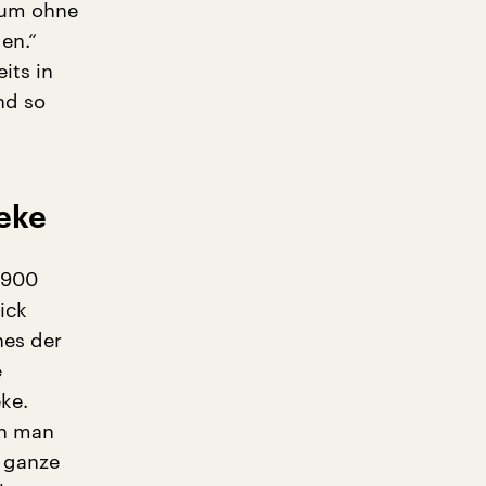
stum ohne
en.“
its in
nd so
eke
 900
ick
hes der
e
ke.
nn man
 ganze