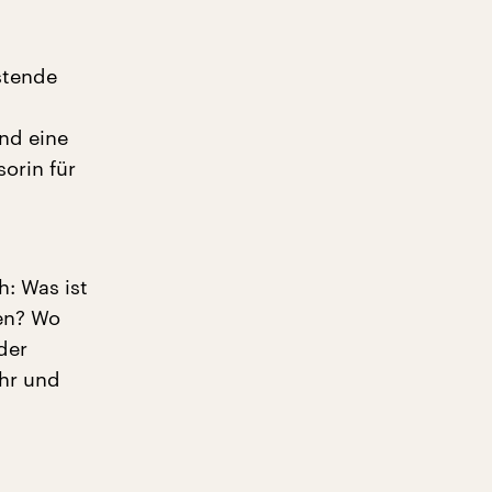
stende
nd eine
sorin für
h: Was ist
len? Wo
der
hr und