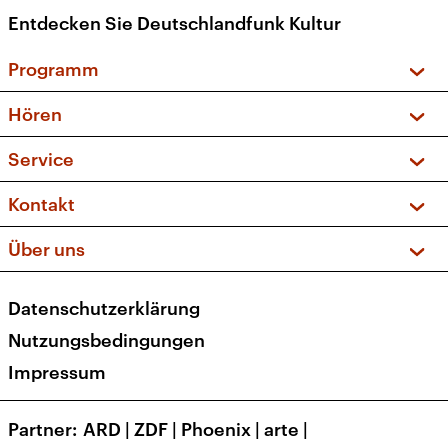
Entdecken Sie Deutschlandfunk Kultur
Programm
Vorschau und Rückschau
Hören
Sendungen und Podcasts
Livestream
Service
Musikliste
Frequenzen (UKW + DAB+)
FAQ
Kontakt
Kakadu – Das Kinderprogramm
Apps
Archiv
Hörerservice
Über uns
Newsletter
Social Media
Deutschlandradio
RSS
Datenschutzerklärung
Presse
Veranstaltungen
Nutzungsbedingungen
Karriere
Impressum
Transparenz
Korrekturen und Richtigstellungen
Partner
ARD
|
ZDF
|
Phoenix
|
arte
|
Barrierefreiheit