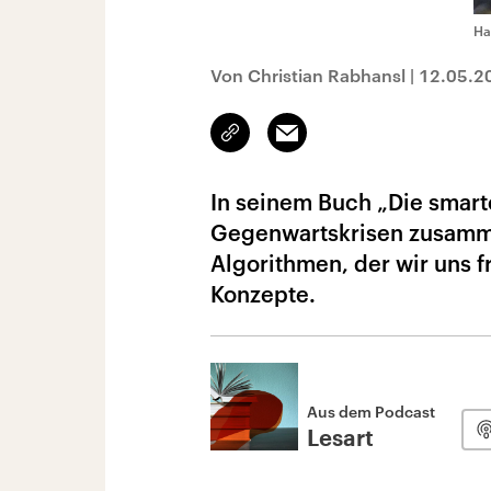
Ha
Von Christian Rabhansl
|
12.05.2
Link
Email
kopieren/teilen
In seinem Buch „Die smarte
Gegenwartskrisen zusamme
Algorithmen, der wir uns f
Konzepte.
Aus dem Podcast
Lesart