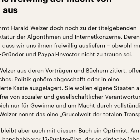
 aus
mt Harald Welzer doch noch zu der titelgebenden
tatur der Algorithmen und Internetkonzerne. Dere
 dass wir uns ihnen freiwillig ausliefern – obwohl 
Gründer und Paypal-Investor nicht zu trauen sei.
elzer aus deren Vorträgen und Büchern zitiert, offe
hes: Politik gehöre abgeschafft oder in eine
ierte Kaste ausgelagert. Sie wollen eigene Staaten 
rei von sozialer und gesellschaftlicher Verantwortu
 sich nur für Gewinne und um Macht durch vollständ
Welzer nennt das eine „Gruselwelt der totalen Trans
 bleibt aber auch mit diesem Buch ein Optimist. A
n handhabbarer 12-Punkte-Plan, der so einfache (abe