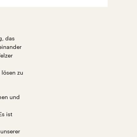
g, das
einander
elzer
 lösen zu
hmen und
s ist
 unserer