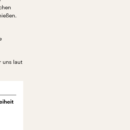
schen
ießen.
e
 uns laut
eiheit