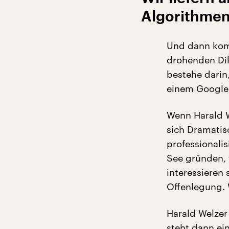
Algorithmen
Und dann kom
drohenden Dik
bestehe darin,
einem Google-
Wenn Harald W
sich Dramatisc
professionalis
See gründen, f
interessieren
Offenlegung. 
Harald Welzer
steht dann ei