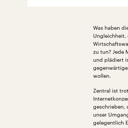
Was haben die
Ungleichheit, 
Wirtschaftsw
zu tun? Jede 
und plädiert i
gegenwärtigen
wollen.
Zentral ist t
Internetkonze
geschrieben, d
unser Umgang 
gelegentlich E