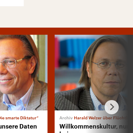
Die smarte Diktatur“
Harald Welzer über Flüchtling
 unsere Daten
Willkommenskultur, nur 