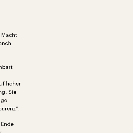
n Macht
manch
nbart
auf hoher
ng. Sie
ige
parenz“.
m Ende
r