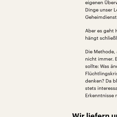
eigenen Über
Dinge unser L
Geheimdienste
Aber es geht 
hängt schließ
Die Methode, 
nicht immer. 
sollte: Was än
Flüchtlingskri
denken? Da bl
stets interes
Erkenntnisse n
Wir liefern 