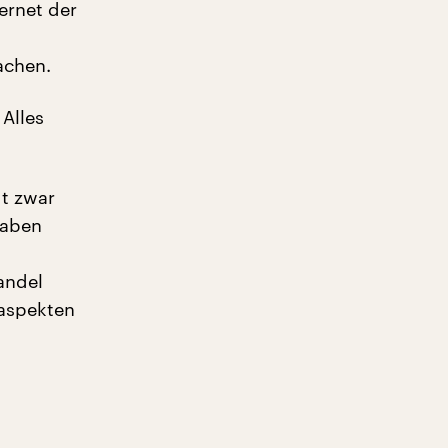
ernet der
achen.
Alles
gt zwar
haben
andel
laspekten