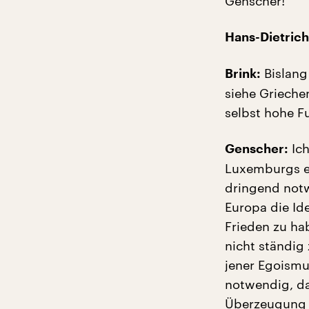
Genscher!
Hans-Dietric
Bislang
Brink:
siehe Grieche
selbst hohe F
Ich
Genscher:
Luxemburgs er
dringend notw
Europa die Id
Frieden zu ha
nicht ständig
jener Egoismu
notwendig, das
Überzeugung d