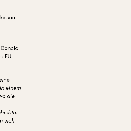
lassen.
 Donald
ie EU
eine
 in einem
wo die
hichte.
n sich