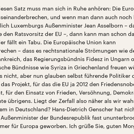
esen Satz muss man sich in Ruhe anhören: Die Eur
useinanderbrechen, und wenn man dann auch noch h
lich Luxemburgs Außenminister Jean Asselborn – d
de den Ratsvorsitz der EU –, dann kann man schon d
r fällt ein Tabu. Die Europäische Union kann
echen – dass es rechtsnationale Strömungen wie d
rankreich, das Regierungsbündnis Fidesz in Ungarn 
ische Bündnisse wie Syriza in Griechenland freuen w
s nicht, aber nun glauben selbst führende Politiker 
das Projekt, für das die EU ja 2012 den Friedensnob
 für den Einsatz von Frieden, Versöhnung, Demokr
e übrigens. Liegt der Zerfall also näher als wir wa
llem in Deutschland? Hans-Dietrich Genscher hat nich
ls Außenminister der Bundesrepublik fast ununterbr
mmer für Europa geworben. Ich grüße Sie, guten Mor