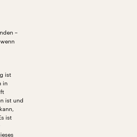
unden –
, wenn
g ist
 in
ft
n ist und
kann,
s ist
r
ieses