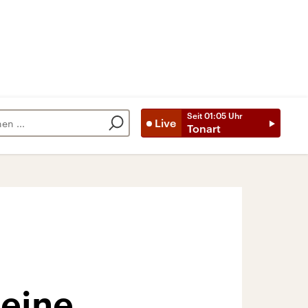
Seit
01:05
Uhr
Live
Tonart
 eine