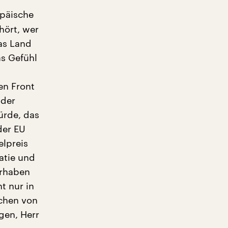
opäische
ört, wer
as Land
as Gefühl
en Front
oder
ürde, das
der EU
elpreis
atie und
hrhaben
t nur in
ochen von
gen, Herr