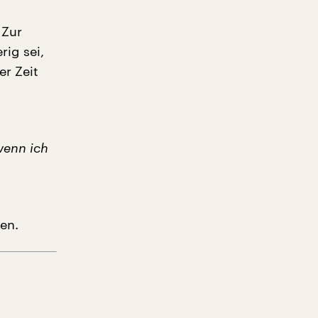
 Zur
ig sei,
er Zeit
wenn ich
en.