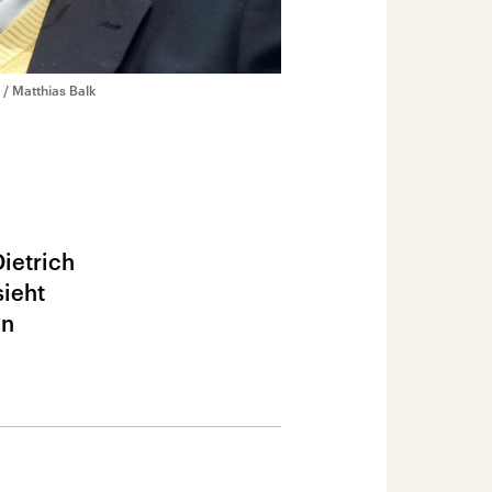
 / Matthias Balk
ietrich
sieht
In