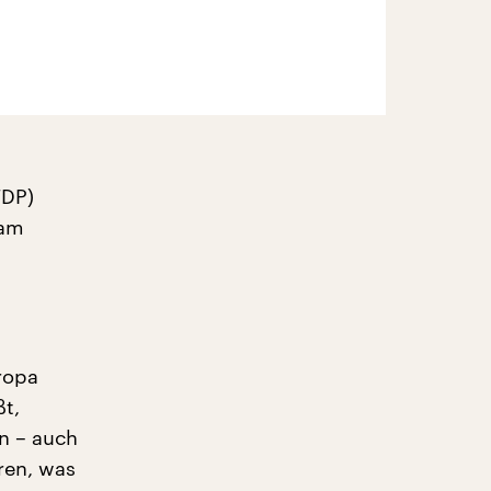
FDP)
 am
ropa
t,
n – auch
ren, was