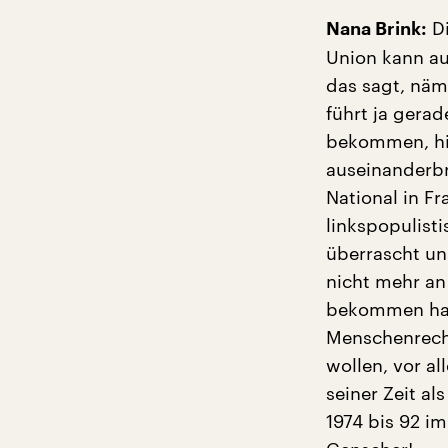
Di
Nana Brink:
Union kann a
das sagt, näm
führt ja gera
bekommen, hie
auseinanderbr
National in F
linkspopulist
überrascht un
nicht mehr an 
bekommen hat,
Menschenrecht
wollen, vor a
seiner Zeit a
1974 bis 92 i