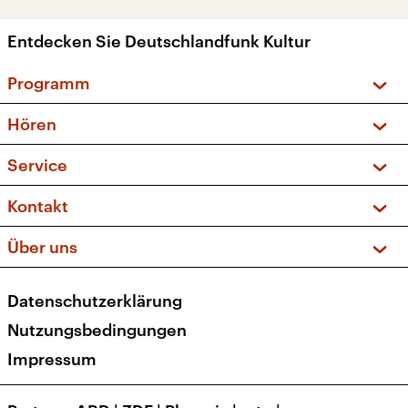
Entdecken Sie Deutschlandfunk Kultur
Programm
Vorschau und Rückschau
Hören
Sendungen und Podcasts
Livestream
Service
Musikliste
Frequenzen (UKW + DAB+)
FAQ
Kontakt
Kakadu – Das Kinderprogramm
Apps
Archiv
Hörerservice
Über uns
Newsletter
Social Media
Deutschlandradio
RSS
Datenschutzerklärung
Presse
Veranstaltungen
Nutzungsbedingungen
Karriere
Impressum
Transparenz
Korrekturen und Richtigstellungen