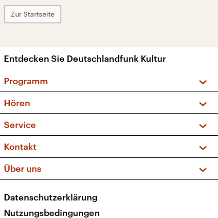
Zur Startseite
Entdecken Sie Deutschlandfunk Kultur
Programm
Vorschau und Rückschau
Hören
Sendungen und Podcasts
Livestream
Service
Musikliste
Frequenzen (UKW + DAB+)
FAQ
Kontakt
Kakadu – Das Kinderprogramm
Apps
Archiv
Hörerservice
Über uns
Newsletter
Social Media
Deutschlandradio
RSS
Datenschutzerklärung
Presse
Veranstaltungen
Nutzungsbedingungen
Karriere