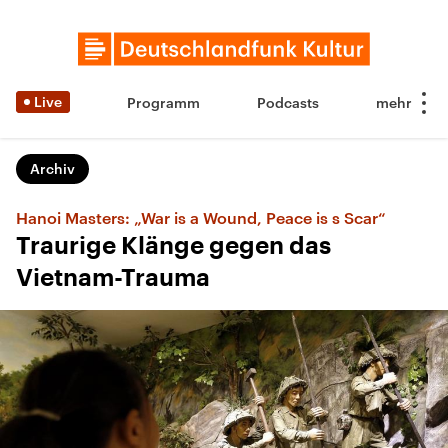
Live
Programm
Podcasts
Archiv
Hanoi Masters: „War is a Wound, Peace is s Scar“
Traurige Klänge gegen das
Vietnam-Trauma