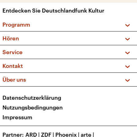
Entdecken Sie Deutschlandfunk Kultur
Programm
Vorschau und Rückschau
Hören
Sendungen und Podcasts
Livestream
Service
Musikliste
Frequenzen (UKW + DAB+)
FAQ
Kontakt
Kakadu – Das Kinderprogramm
Apps
Archiv
Hörerservice
Über uns
Newsletter
Social Media
Deutschlandradio
RSS
Datenschutzerklärung
Presse
Veranstaltungen
Nutzungsbedingungen
Karriere
Impressum
Transparenz
Korrekturen und Richtigstellungen
Partner
ARD
|
ZDF
|
Phoenix
|
arte
|