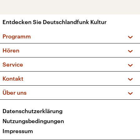
Entdecken Sie Deutschlandfunk Kultur
Programm
Vorschau und Rückschau
Hören
Sendungen und Podcasts
Livestream
Service
Musikliste
Frequenzen (UKW + DAB+)
FAQ
Kontakt
Kakadu – Das Kinderprogramm
Apps
Archiv
Hörerservice
Über uns
Newsletter
Social Media
Deutschlandradio
RSS
Datenschutzerklärung
Presse
Veranstaltungen
Nutzungsbedingungen
Karriere
Impressum
Transparenz