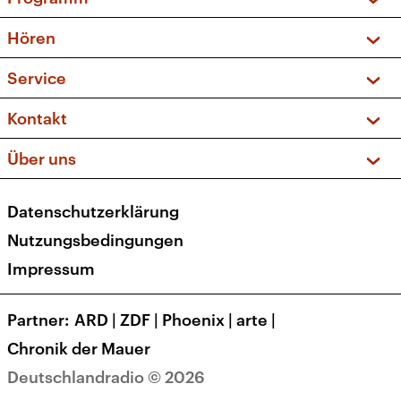
Vorschau und Rückschau
Hören
Sendungen und Podcasts
Livestream
Service
Musikliste
Frequenzen (UKW + DAB+)
FAQ
Kontakt
Kakadu – Das Kinderprogramm
Apps
Archiv
Hörerservice
Über uns
Newsletter
Social Media
Deutschlandradio
RSS
Datenschutzerklärung
Presse
Veranstaltungen
Nutzungsbedingungen
Karriere
Impressum
Transparenz
Korrekturen und Richtigstellungen
Partner
ARD
|
ZDF
|
Phoenix
|
arte
|
Barrierefreiheit
Chronik der Mauer
Deutschlandradio © 2026