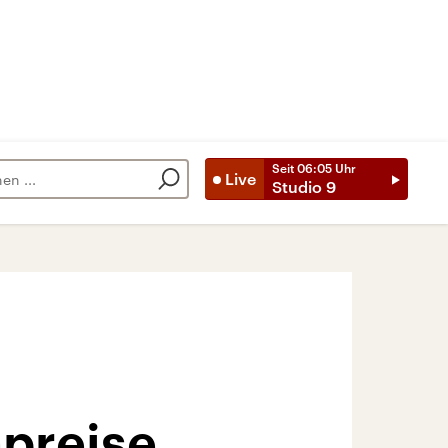
Seit
06:05
Uhr
Live
Studio 9
npreise