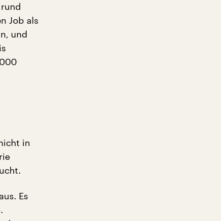
 rund
n Job als
nn, und
is
4000
icht in
rie
ucht.
aus. Es
.