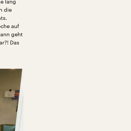
he lang
n die
ts.
oche auf
dann geht
ar?! Das