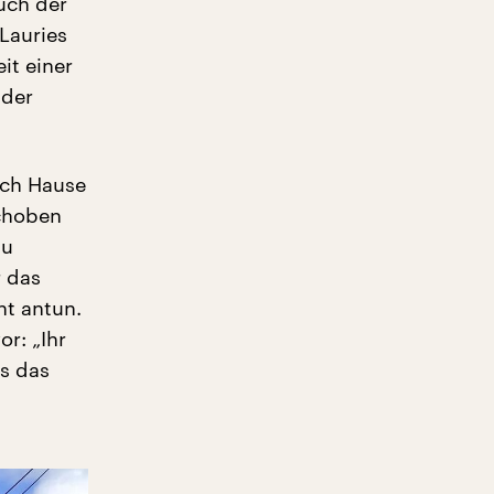
auch der
 Lauries
it einer
 der
ach Hause
choben
Du
r das
ht antun.
or: „Ihr
ns das