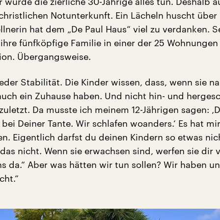
r würde die zierliche 30-Jährige alles tun. Deshalb 
christlichen Notunterkunft. Ein Lächeln huscht über
llnerin hat dem „De Paul Haus“ viel zu verdanken. Se
hre fünfköpfige Familie in einer der 25 Wohnungen
tion. Übergangsweise.
eder Stabilität. Die Kinder wissen, dass, wenn sie n
uch ein Zuhause haben. Und nicht hin- und herges
zuletzt. Da musste ich meinem 12-Jährigen sagen: ‚
 bei Deiner Tante. Wir schlafen woanders.‘ Es hat mi
n. Eigentlich darfst du deinen Kindern so etwas nic
das nicht. Wenn sie erwachsen sind, werfen sie dir v
ns da.“ Aber was hätten wir tun sollen? Wir haben u
cht.“