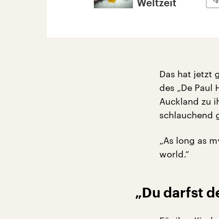
Weltzeit
Das hat jetzt
des „De Paul 
Auckland zu i
schlauchend g
„As long as my
world.“
„Du darfst d