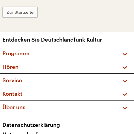
Zur Startseite
Entdecken Sie Deutschlandfunk Kultur
Programm
Vorschau und Rückschau
Hören
Sendungen und Podcasts
Livestream
Service
Musikliste
Frequenzen (UKW + DAB+)
FAQ
Kontakt
Kakadu – Das Kinderprogramm
Apps
Archiv
Hörerservice
Über uns
Newsletter
Social Media
Deutschlandradio
RSS
Datenschutzerklärung
Presse
Veranstaltungen