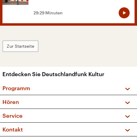
29:29 Minuten
Zur Startseite
Entdecken Sie Deutschlandfunk Kultur
Programm
Vorschau und Rückschau
Hören
Sendungen und Podcasts
Livestream
Service
Musikliste
Frequenzen (UKW + DAB+)
FAQ
Kontakt
Kakadu – Das Kinderprogramm
Apps