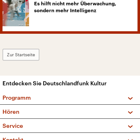
Es hilft nicht mehr Überwachung,
sondern mehr Intelligenz
Zur Startseite
Entdecken Sie Deutschlandfunk Kultur
Programm
Vorschau und Rückschau
Hören
Sendungen und Podcasts
Livestream
Service
Musikliste
Frequenzen (UKW + DAB+)
FAQ
Kontakt
Kakadu – Das Kinderprogramm