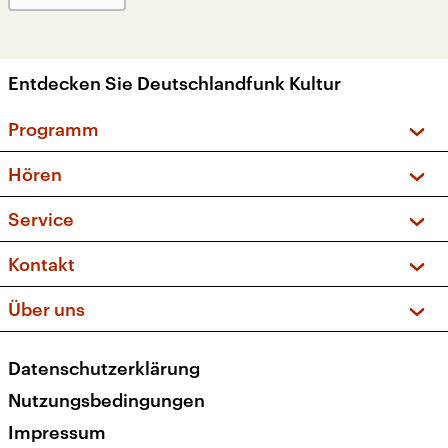
Entdecken Sie Deutschlandfunk Kultur
Programm
Vorschau und Rückschau
Hören
Sendungen und Podcasts
Livestream
Service
Musikliste
Frequenzen (UKW + DAB+)
FAQ
Kontakt
Kakadu – Das Kinderprogramm
Apps
Archiv
Hörerservice
Über uns
Newsletter
Social Media
Deutschlandradio
RSS
Datenschutzerklärung
Presse
Veranstaltungen
Nutzungsbedingungen
Karriere
Impressum
Transparenz