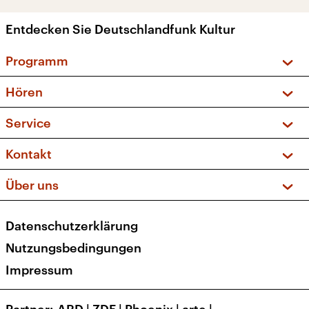
Entdecken Sie Deutschlandfunk Kultur
Programm
Vorschau und Rückschau
Hören
Sendungen und Podcasts
Livestream
Service
Musikliste
Frequenzen (UKW + DAB+)
FAQ
Kontakt
Kakadu – Das Kinderprogramm
Apps
Archiv
Hörerservice
Über uns
Newsletter
Social Media
Deutschlandradio
RSS
Datenschutzerklärung
Presse
Veranstaltungen
Nutzungsbedingungen
Karriere
Impressum
Transparenz
Korrekturen und Richtigstellungen