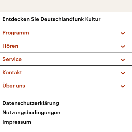
Entdecken Sie Deutschlandfunk Kultur
Programm
Vorschau und Rückschau
Hören
Sendungen und Podcasts
Livestream
Service
Musikliste
Frequenzen (UKW + DAB+)
FAQ
Kontakt
Kakadu – Das Kinderprogramm
Apps
Archiv
Hörerservice
Über uns
Newsletter
Social Media
Deutschlandradio
RSS
Datenschutzerklärung
Presse
Veranstaltungen
Nutzungsbedingungen
Karriere
Impressum
Transparenz