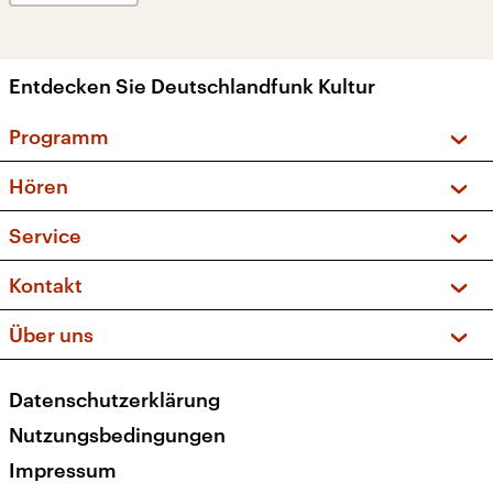
Entdecken Sie Deutschlandfunk Kultur
Programm
Vorschau und Rückschau
Hören
Sendungen und Podcasts
Livestream
Service
Musikliste
Frequenzen (UKW + DAB+)
FAQ
Kontakt
Kakadu – Das Kinderprogramm
Apps
Archiv
Hörerservice
Über uns
Newsletter
Social Media
Deutschlandradio
RSS
Datenschutzerklärung
Presse
Veranstaltungen
Nutzungsbedingungen
Karriere
Impressum
Transparenz