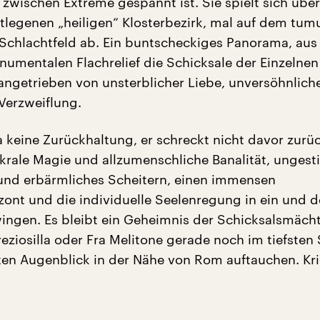
e zwischen Extreme gespannt ist. Sie spielt sich üb
tlegenen „heiligen“ Klosterbezirk, mal auf dem tum
 Schlachtfeld ab. Ein buntscheckiges Panorama, au
umentalen Flachrelief die Schicksale der Einzelnen
 angetrieben von unsterblicher Liebe, unversöhnlic
Verzweiflung.
a keine Zurückhaltung, er schreckt nicht davor zurüc
krale Magie und allzumenschliche Banalität, ungesti
und erbärmliches Scheitern, einen immensen
izont und die individuelle Seelenregung in ein und 
ngen. Es bleibt ein Geheimnis der Schicksalsmächt
reziosilla oder Fra Melitone gerade noch im tiefsten
en Augenblick in der Nähe von Rom auftauchen. Kri