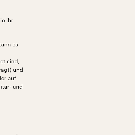
r
e ihr
kann es
et sind,
rägt) und
der auf
itär- und