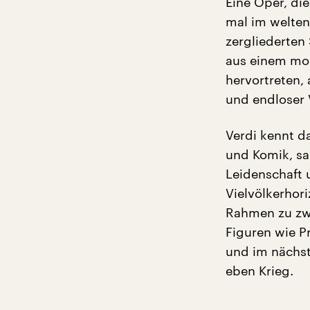
Eine Oper, di
mal im welten
zergliederten
aus einem mon
hervortreten,
und endloser 
Verdi kennt d
und Komik, sa
Leidenschaft 
Vielvölkerhor
Rahmen zu zwi
Figuren wie P
und im nächst
eben Krieg.