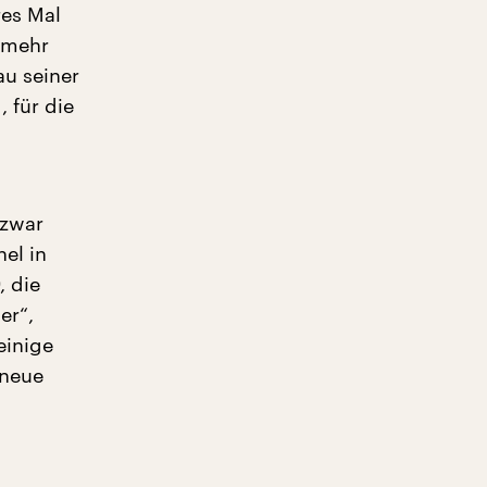
res Mal
r mehr
au seiner
 für die
 zwar
el in
, die
er“,
einige
 neue