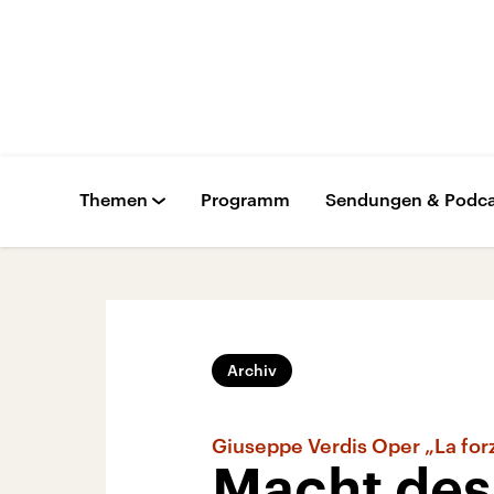
Themen
Programm
Sendungen & Podca
Archiv
Giuseppe Verdis Oper „La forz
Macht des