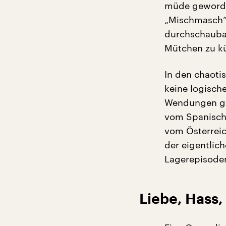
müde geworde
„Mischmasch“ 
durchschaubar
Mütchen zu k
In den chaoti
keine logische
Wendungen geb
vom Spanische
vom Österreich
der eigentlic
Lagerepisoden
Liebe, Hass,