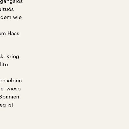
ergangslos
ultuös
s dem wie
hem Hass
k, Krieg
llte
denselben
e, wieso
 Spanien
eg ist