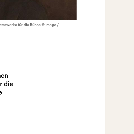
sterwerke für die Bühne
© imago /
hen
r die
e