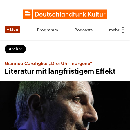
Live
Programm
Podcasts
Archiv
Gianrico Carofiglio: „Drei Uhr morgens“
Literatur mit langfristigem Effekt