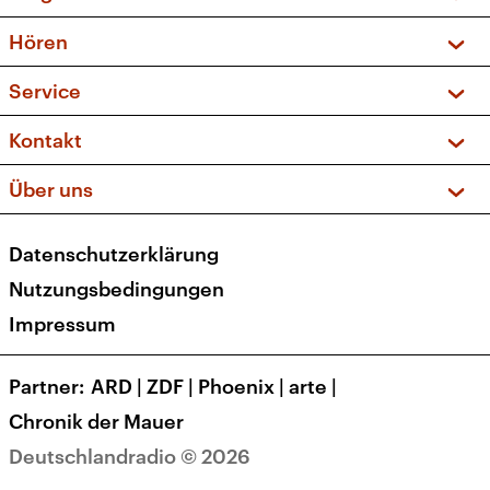
Vorschau und Rückschau
Hören
Sendungen und Podcasts
Livestream
Service
Musikliste
Frequenzen (UKW + DAB+)
FAQ
Kontakt
Kakadu – Das Kinderprogramm
Apps
Archiv
Hörerservice
Über uns
Newsletter
Social Media
Deutschlandradio
RSS
Datenschutzerklärung
Presse
Veranstaltungen
Nutzungsbedingungen
Karriere
Impressum
Transparenz
Korrekturen und Richtigstellungen
Partner
ARD
|
ZDF
|
Phoenix
|
arte
|
Barrierefreiheit
Chronik der Mauer
Deutschlandradio © 2026