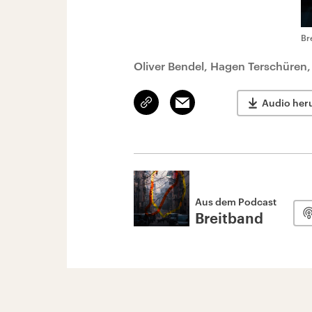
Br
Oliver Bendel, Hagen Terschüren,
Link
Email
Audio her
kopieren/teilen
Aus dem Podcast
Breitband