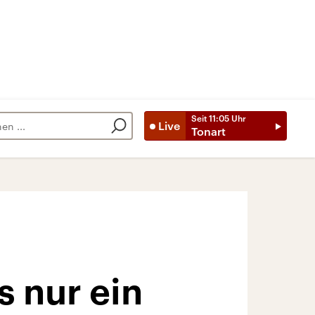
Seit
11:05
Uhr
Live
Tonart
s nur ein