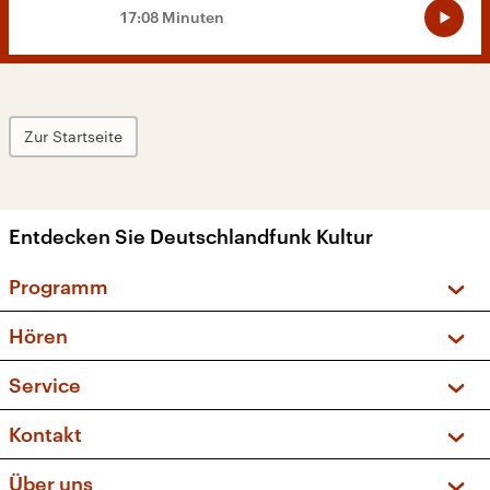
17:08 Minuten
Zur Startseite
Entdecken Sie Deutschlandfunk Kultur
Programm
Vorschau und Rückschau
Hören
Sendungen und Podcasts
Livestream
Service
Musikliste
Frequenzen (UKW + DAB+)
FAQ
Kontakt
Kakadu – Das Kinderprogramm
Apps
Archiv
Hörerservice
Über uns