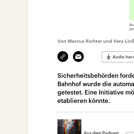
Au
je
Von Marcus Richter und Vera Lin
Link
Email
Audio her
kopieren/teilen
Sicherheitsbehörden ford
Bahnhof wurde die automat
getestet. Eine Initiative 
etablieren könnte.
Aus dem Podcast