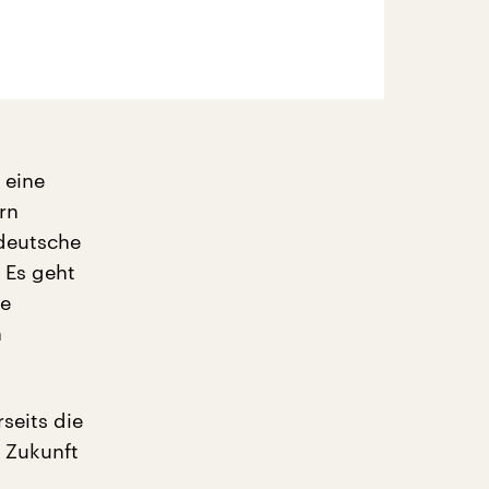
 eine
rn
 deutsche
 Es geht
he
h
seits die
 Zukunft