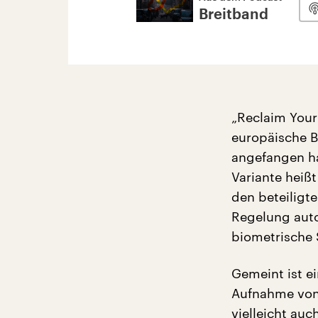
Breitband
„Reclaim Your 
europäische B
angefangen ha
Variante heiß
den beteiligt
Regelung auto
biometrische
Gemeint ist e
Aufnahme von
vielleicht au