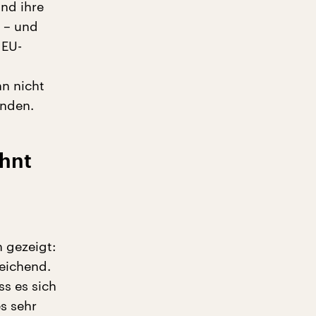
nd ihre
 – und
 EU-
n nicht
anden.
hnt
n gezeigt:
eichend.
ss es sich
s sehr