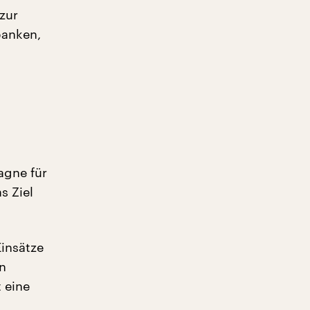
zur
banken,
agne für
s Ziel
Einsätze
n
 eine