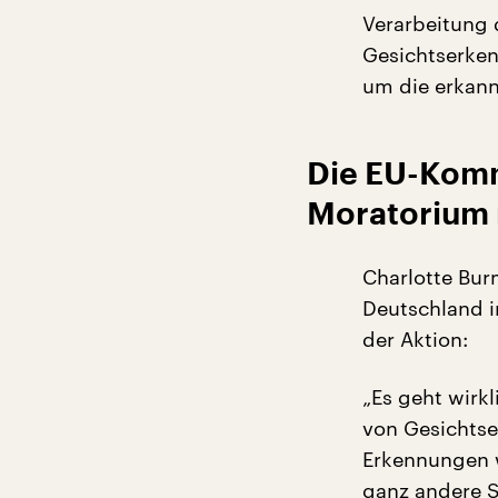
Verarbeitung 
Gesichtserke
um die erkann
Die EU-Kommi
Moratorium
Charlotte Bur
Deutschland in
der Aktion:
„Es geht wirk
von Gesichts
Erkennungen w
ganz andere S