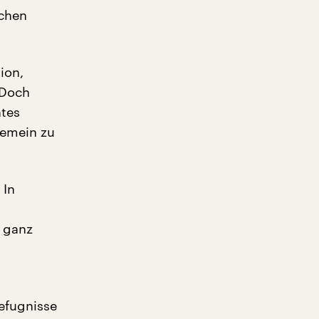
ichen
ion,
 Doch
ntes
gemein zu
 In
 ganz
efugnisse