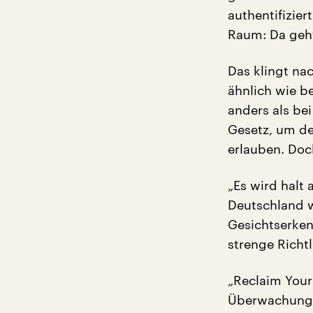
authentifizie
Raum: Da geht
Das klingt na
ähnlich wie b
anders als be
Gesetz, um de
erlauben. Doc
„Es wird halt
Deutschland w
Gesichtserken
strenge Richtl
„Reclaim Your 
Überwachungs