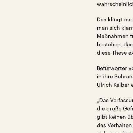
wahrscheinlich
Das klingt na
man sich klar
Maßnahmen fü
bestehen, das
diese These ex
Befürworter 
in ihre Schra
Ulrich Kelber e
„Das Verfassu
die große Gefa
gibt keinen ü
das Verhalten