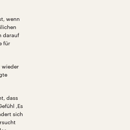
st, wenn
ilichen
 darauf
 für
 wieder
gte
t, dass
Gefühl ‚Es
dert sich
rsucht