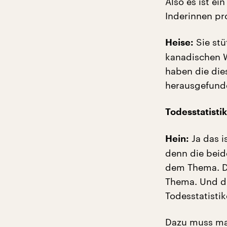
Also es ist e
Inderinnen pro
Sie stü
Heise:
kanadischen W
haben die die
herausgefund
Todesstatistik
Ja das i
Hein:
denn die beid
dem Thema. Da
Thema. Und di
Todesstatistik
Dazu muss man