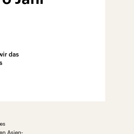
wir das
s
des
en Asien-