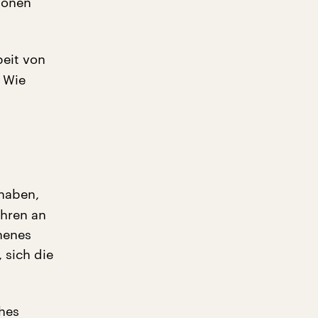
ionen
beit von
 Wie
 haben,
ahren an
henes
 sich die
hes