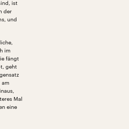
nd, ist
n der
ums, und
iche,
ch im
ie fängt
t, geht
egensatz
, am
inaus,
teres Mal
en eine