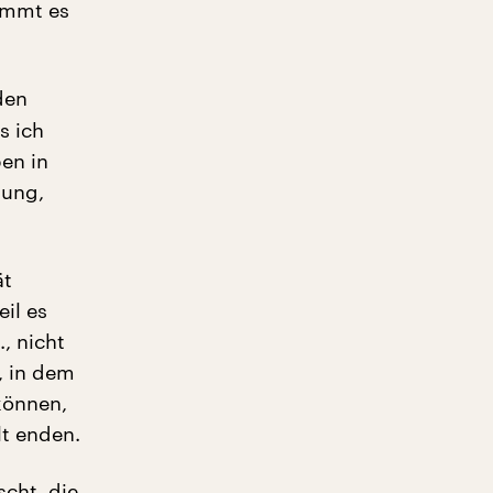
ommt es
den
s ich
en in
dung,
ät
il es
, nicht
, in dem
können,
t enden.
scht, die