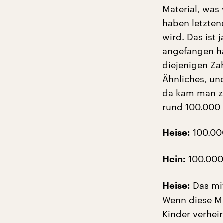
Material, was 
haben letztend
wird. Das ist 
angefangen ha
diejenigen Zah
Ähnliches, un
da kam man z
rund 100.000 
100.00
Heise:
100.000,
Hein:
Das mit
Heise:
Wenn diese Mä
Kinder verhei