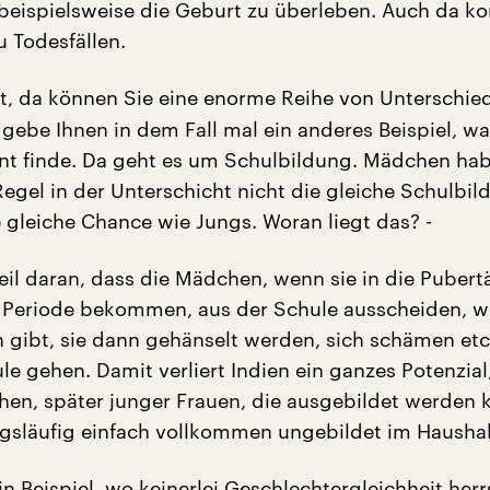
eispielsweise die Geburt zu überleben. Auch da k
u Todesfällen.
, da können Sie eine enorme Reihe von Unterschie
 gebe Ihnen in dem Fall mal ein anderes Beispiel, wa
ant finde. Da geht es um Schulbildung. Mädchen hab
Regel in der Unterschicht nicht die gleiche Schulbil
e gleiche Chance wie Jungs. Woran liegt das? -
il daran, dass die Mädchen, wenn sie in die Pubert
Periode bekommen, aus der Schule ausscheiden, we
n gibt, sie dann gehänselt werden, sich schämen etc.
le gehen. Damit verliert Indien ein ganzes Potenzial
hen, später junger Frauen, die ausgebildet werden 
gsläufig einfach vollkommen ungebildet im Haushal
n Beispiel, wo keinerlei Geschlechtergleichheit herr