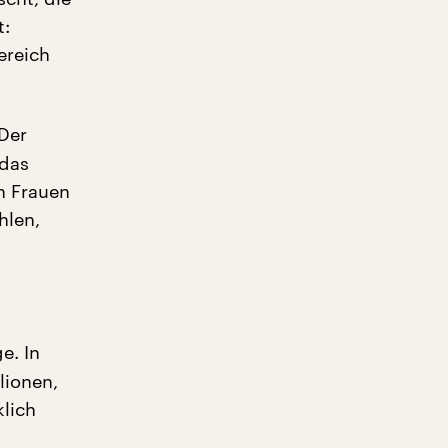
t:
ereich
 Der
 das
n Frauen
hlen,
e. In
lionen,
klich