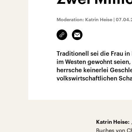
Moderation: Katrin Heise
|
07.04.
Link
Email
kopieren/teilen
Traditionell sei die Frau i
im Westen gewohnt seien, 
herrsche keinerlei Geschl
volkswirtschaftlichen Sch
Katrin Heise:
Buches von Ch