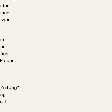
eiden
ionen
 zwei
an
ger
lich
 Frauen
 Zeitung“
ung
sst.