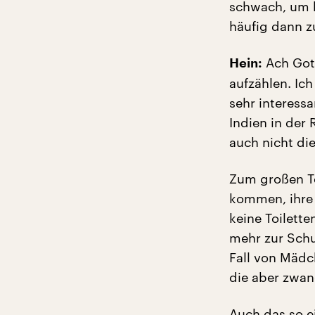
schwach, um b
häufig dann z
Ach Gott
Hein:
aufzählen. Ich
sehr interess
Indien in der 
auch nicht di
Zum großen Te
kommen, ihre 
keine Toilette
mehr zur Schu
Fall von Mädc
die aber zwan
Auch das so ei