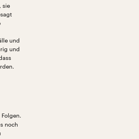
 sie
esagt
e
älle und
rig und
dass
erden.
 Folgen.
ls noch
u