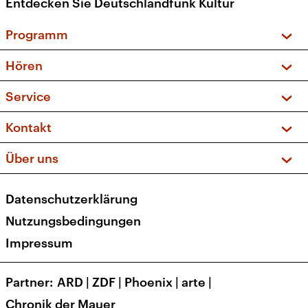
Entdecken Sie Deutschlandfunk Kultur
Programm
Vorschau und Rückschau
Hören
Sendungen und Podcasts
Livestream
Service
Musikliste
Frequenzen (UKW + DAB+)
FAQ
Kontakt
Kakadu – Das Kinderprogramm
Apps
Archiv
Hörerservice
Über uns
Newsletter
Social Media
Deutschlandradio
RSS
Datenschutzerklärung
Presse
Veranstaltungen
Nutzungsbedingungen
Karriere
Impressum
Transparenz
Korrekturen und Richtigstellungen
Partner
ARD
|
ZDF
|
Phoenix
|
arte
|
Barrierefreiheit
Chronik der Mauer