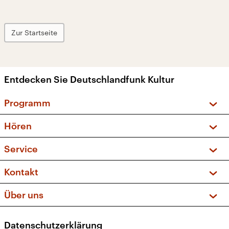
Zur Startseite
Entdecken Sie Deutschlandfunk Kultur
Programm
Vorschau und Rückschau
Hören
Sendungen und Podcasts
Livestream
Service
Musikliste
Frequenzen (UKW + DAB+)
FAQ
Kontakt
Kakadu – Das Kinderprogramm
Apps
Archiv
Hörerservice
Über uns
Newsletter
Social Media
Deutschlandradio
RSS
Datenschutzerklärung