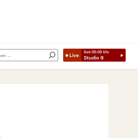
Seit
05:05
Uhr
Live
Studio 9
p