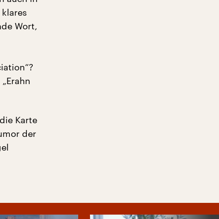
 klares
nde Wort,
iation“?
 „Erahn
die Karte
Humor der
gel