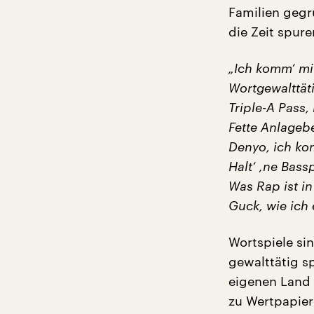
Familien gegr
die Zeit spure
„Ich komm‘ mi
Wortgewalttäti
Triple-A Pass
Fette Anlageb
Denyo, ich ko
Halt‘ ‚ne Bass
Was Rap ist in
Guck, wie ich
Wortspiele si
gewalttätig sp
eigenen Land z
zu Wertpapier