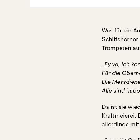
Was für ein A
Schiffshörner
Trompeten auf
„Ey yo, ich k
Für die Obern
Die Messdiener
Alle sind happ
Da ist sie wi
Kraftmeierei.
allerdings mi