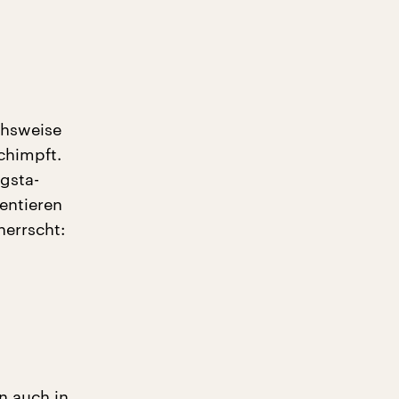
chsweise
chimpft.
gsta-
entieren
herrscht:
n auch in