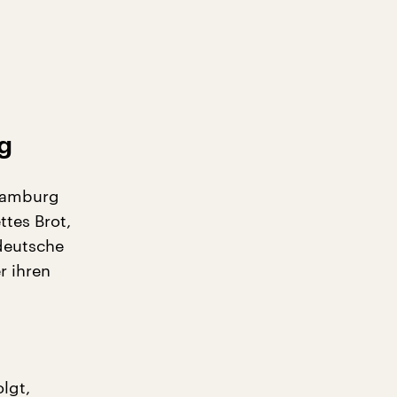
g
 Hamburg
ttes Brot,
 deutsche
r ihren
lgt,