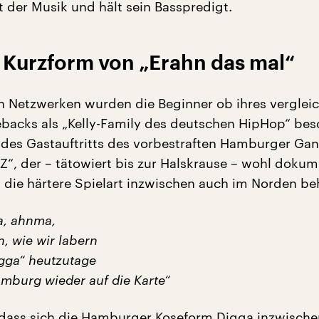
ft der Musik und hält sein Basspredigt.
 Kurzform von „Erahn das mal“
en Netzwerken wurden die Beginner ob ihres verglei
acks als „Kelly-Family des deutschen HipHop“ bes
 des Gastauftritts des vorbestraften Hamburger Gan
“, der – tätowiert bis zur Halskrause – wohl dokum
n die härtere Spielart inzwischen auch im Norden be
a, ahnma,
, wie wir labern
igga“ heutzutage
mburg wieder auf die Karte“
 dass sich die Hamburger Koseform Digga inzwische