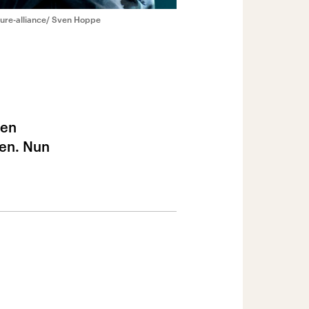
ture-alliance/ Sven Hoppe
hen
nen. Nun