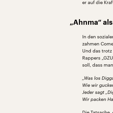
er auf die Kra
„Ahnma“ als
In den sozial
zahmen Comeb
Und das trotz
Rappers „GZUZ
soll, dass ma
„Was los Digg
Wie wir gucken
Jeder sagt „D
Wir packen Ha
Die Tatsache,