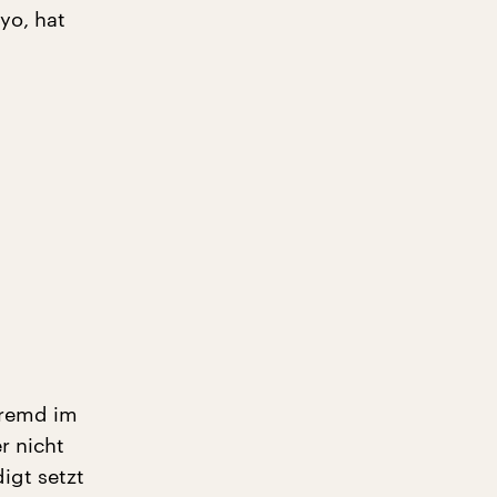
yo, hat
 fremd im
r nicht
igt setzt