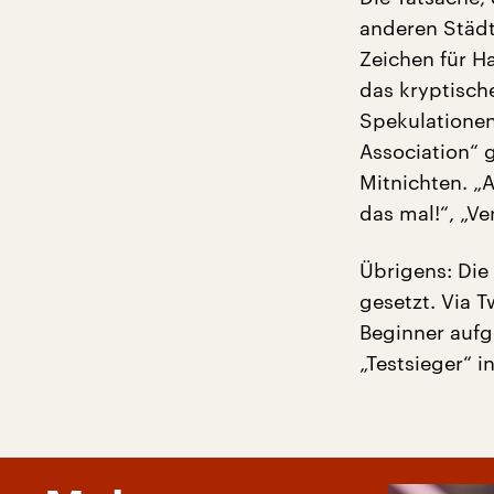
anderen Städt
Zeichen für H
das kryptisch
Spekulationen
Association“ 
Mitnichten. „
das mal!“, „Ve
Übrigens: Die
gesetzt. Via 
Beginner aufge
„Testsieger“ 