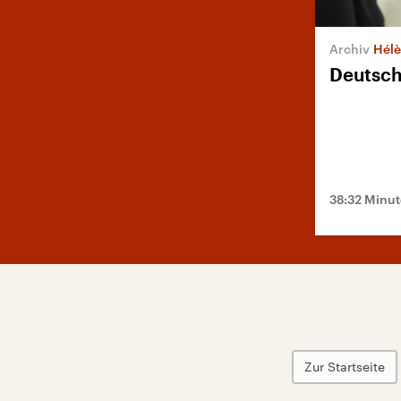
Hélè
Deutsch
38:32 Minu
Zur Startseite