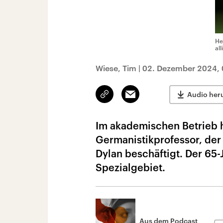
He
al
Wiese, Tim
|
02. Dezember 2024, 
Link
Email
Audio her
kopieren/teilen
Im akademischen Betrieb h
Germanistikprofessor, der 
Dylan beschäftigt. Der 65-
Spezialgebiet.
Aus dem Podcast