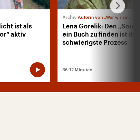
“
Autorin von „Wer wir sind“
cht ist als
Lena Gorelik: Den „Sound
or“ aktiv
ein Buch zu finden ist der
schwierigste Prozess
36:12 Minuten