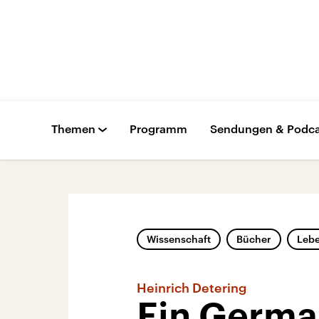
Themen
Programm
Sendungen & Podca
Wissenschaft
Bücher
Leb
Heinrich Detering
Ein German