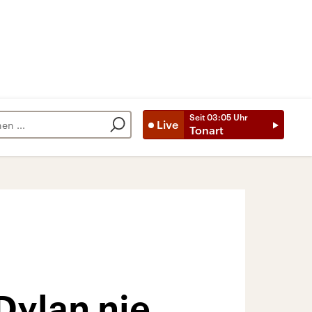
Seit
03:05
Uhr
Live
Tonart
Dylan nie