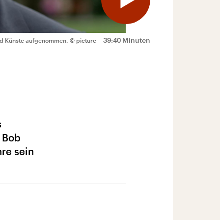
39:40 Minuten
und Künste aufgenommen.
© picture
s
t Bob
hre sein