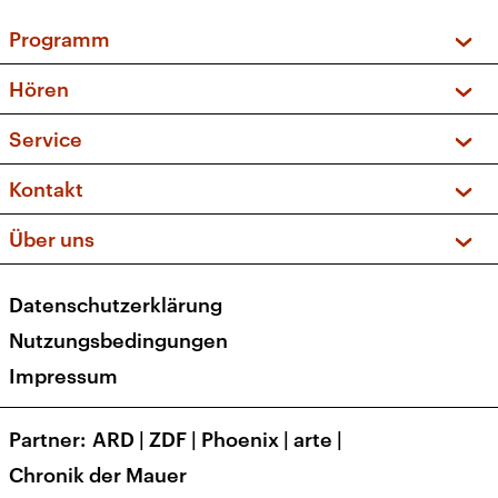
Programm
Vorschau und Rückschau
Hören
Sendungen und Podcasts
Livestream
Service
Musikliste
Frequenzen (UKW + DAB+)
FAQ
Kontakt
Kakadu – Das Kinderprogramm
Apps
Archiv
Hörerservice
Über uns
Newsletter
Social Media
Deutschlandradio
RSS
Datenschutzerklärung
Presse
Veranstaltungen
Nutzungsbedingungen
Karriere
Impressum
Transparenz
Korrekturen und Richtigstellungen
Partner
ARD
|
ZDF
|
Phoenix
|
arte
|
Barrierefreiheit
Chronik der Mauer