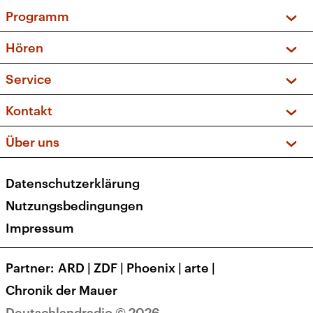
Programm
Vorschau und Rückschau
Hören
Sendungen und Podcasts
Livestream
Service
Musikliste
Frequenzen (UKW + DAB+)
FAQ
Kontakt
Kakadu – Das Kinderprogramm
Apps
Archiv
Hörerservice
Über uns
Newsletter
Social Media
Deutschlandradio
RSS
Datenschutzerklärung
Presse
Veranstaltungen
Nutzungsbedingungen
Karriere
Impressum
Transparenz
Korrekturen und Richtigstellungen
Partner
ARD
|
ZDF
|
Phoenix
|
arte
|
Barrierefreiheit
Chronik der Mauer
Deutschlandradio © 2026