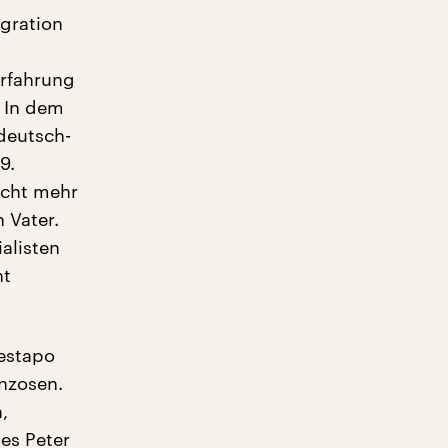
gration
Erfahrung
. In dem
deutsch-
9.
icht mehr
 Vater.
alisten
ht
Gestapo
nzosen.
,
es Peter