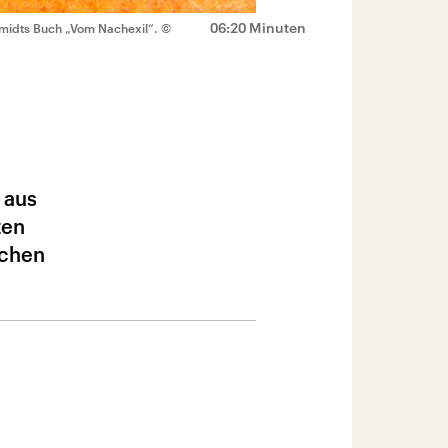
06:20 Minuten
chmidts Buch „Vom Nachexil“.
©
 aus
ten
schen