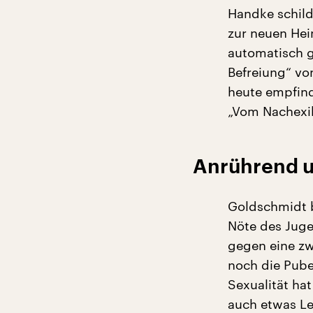
Handke schild
zur neuen Hei
automatisch g
Befreiung“ vo
heute empfind
„Vom Nachexil
Anrührend u
Goldschmidt bl
Nöte des Juge
gegen eine zw
noch die Pube
Sexualität ha
auch etwas Lei