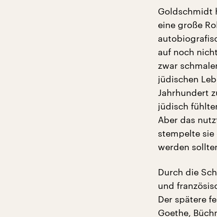
Goldschmidt h
eine große Ro
autobiografisc
auf noch nicht
zwar schmalen
jüdischen Leb
Jahrhundert z
jüdisch fühlte
Aber das nutz
stempelte sie
werden sollte
Durch die Sch
und französis
Der spätere f
Goethe, Büchn