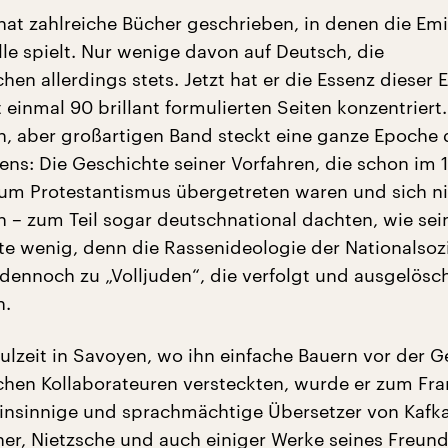
at zahlreiche Bücher geschrieben, in denen die Emi
lle spielt. Nur wenige davon auf Deutsch, die
hen allerdings stets. Jetzt hat er die Essenz dieser 
 einmal 90 brillant formulierten Seiten konzentriert
, aber großartigen Band steckt eine ganze Epoche 
ens: Die Geschichte seiner Vorfahren, die schon im 1
um Protestantismus übergetreten waren und sich n
n – zum Teil sogar deutschnational dachten, wie sein
te wenig, denn die Rassenideologie der Nationalsozi
 dennoch zu „Volljuden“, die verfolgt und ausgelösc
n.
ulzeit in Savoyen, wo ihn einfache Bauern vor der 
chen Kollaborateuren versteckten, wurde er zum Fra
einsinnige und sprachmächtige Übersetzer von Kafka
er, Nietzsche und auch einiger Werke seines Freund