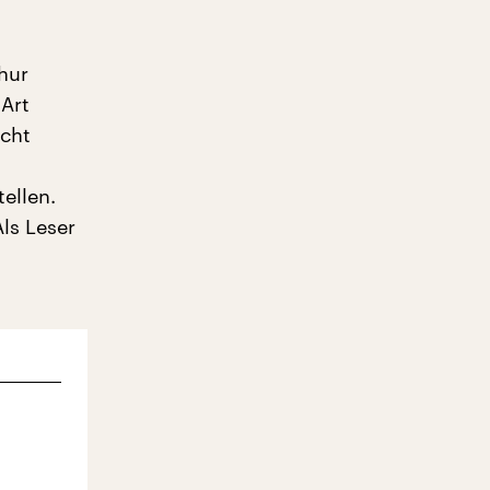
hur
 Art
ucht
ellen.
ls Leser