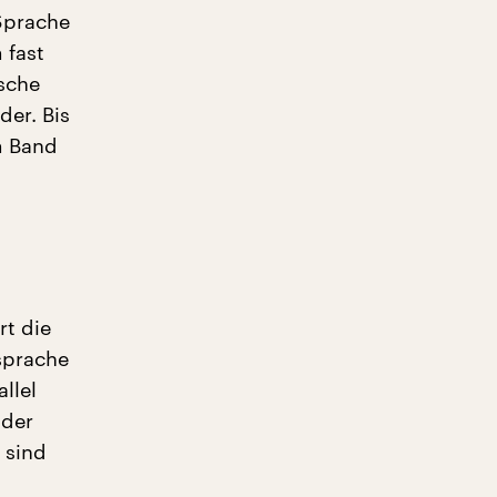
 Sprache
 fast
ische
er. Bis
m Band
rt die
rsprache
llel
 der
 sind