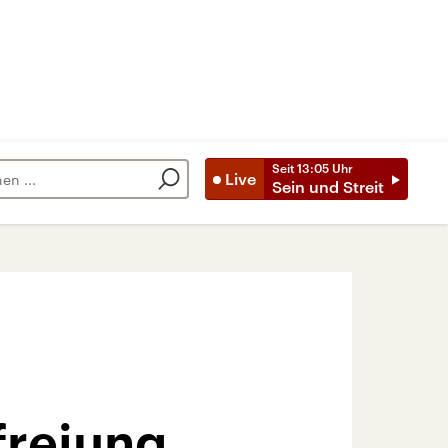
Seit
13:05
Uhr
Live
Sein und Streit
freiung