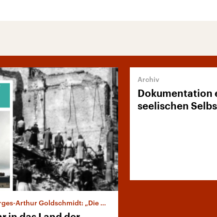
Dokumentation 
seelischen Selb
-Arthur Goldschmidt: „Die Hügel von Belleville“