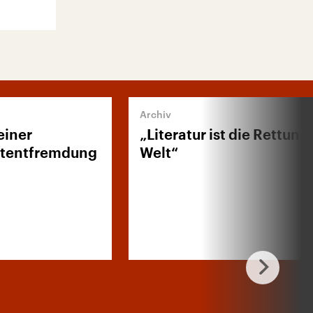
einer
„Literatur ist die Rettung
stentfremdung
Welt“