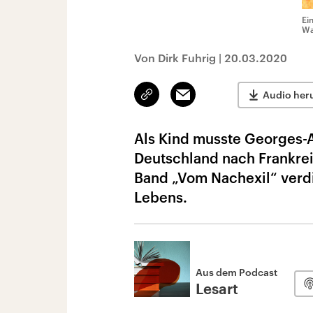
Ei
Wa
Von Dirk Fuhrig
|
20.03.2020
Link
Email
Audio her
kopieren/teilen
Als Kind musste Georges-A
Deutschland nach Frankreic
Band „Vom Nachexil“ verd
Lebens.
Aus dem Podcast
Lesart