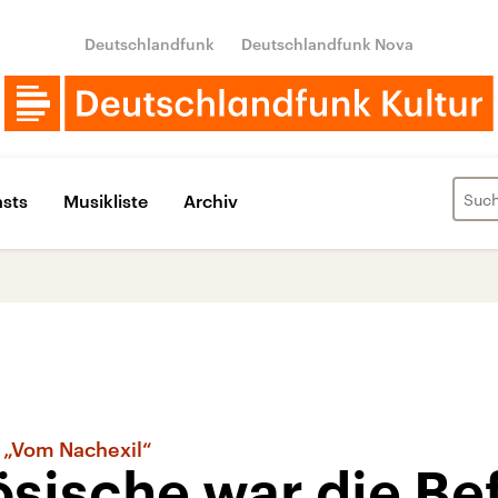
Deutschlandfunk
Deutschlandfunk Nova
sts
Musikliste
Archiv
 „Vom Nachexil“
ösische war die Be