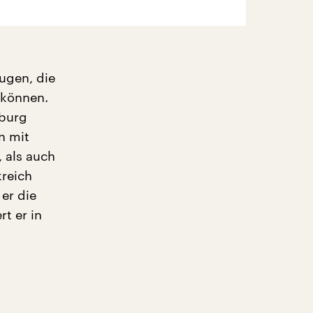
ugen, die
 können.
mburg
n mit
, als auch
kreich
 er die
t er in