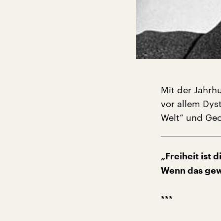
Mit der Jahrh
vor allem Dys
Welt“ und Geo
„Freiheit ist d
Wenn das gewäh
***