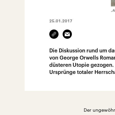
„A
25.01.2017
Link
Email
kopieren/teilen
Die Diskussion rund um da
von George Orwells Roman
düsteren Utopie gezogen.
Ursprünge totaler Herrsch
Der ungewöhn