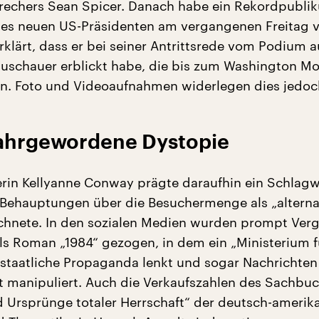
echers Sean Spicer. Danach habe ein Rekordpubli
es neuen US-Präsidenten am vergangenen Freitag ve
rklärt, dass er bei seiner Antrittsrede vom Podium 
 Zuschauer erblickt habe, die bis zum Washington 
en. Foto und Videoaufnahmen widerlegen dies jedoc
ahrgewordene Dystopie
rin Kellyanne Conway prägte daraufhin ein Schlagw
 Behauptungen über die Besuchermenge als „alterna
chnete. In den sozialen Medien wurden prompt Verg
s Roman „1984“ gezogen, in dem ein „Ministerium f
 staatliche Propaganda lenkt und sogar Nachrichten
 manipuliert. Auch die Verkaufszahlen des Sachbu
 Ursprünge totaler Herrschaft“ der deutsch-amerik