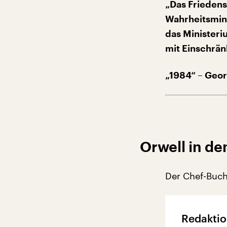
„Das Friedens
Wahrheitsmin
das Ministeri
mit Einschrä
„1984“ – Geo
Orwell in de
Der Chef-Buchk
Redaktio