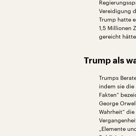
Regierungsspr
Vereidigung d
Trump hatte e
1,5 Millionen
gereicht hätt
Trump als w
Trumps Berate
indem sie die
Fakten“ bezei
George Orwell
Wahrheit“ die
Vergangenheit
„Elemente und