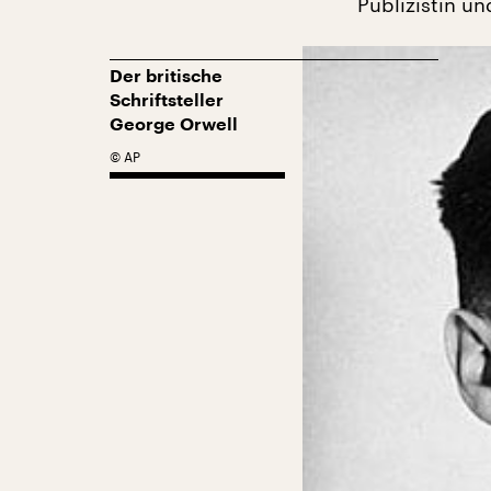
Publizistin u
Der britische
Schriftsteller
George Orwell
©
AP