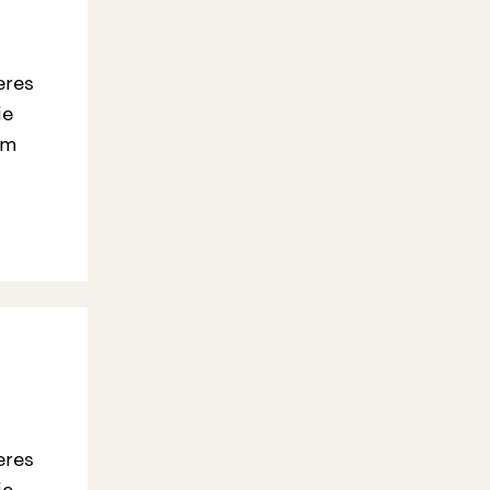
eres
ie
em
eres
ie