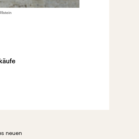
llstein
rkäufe
es neuen