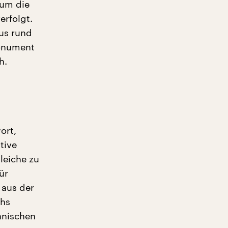
kum die
rfolgt.
aus rund
Monument
h.
ort,
tive
leiche zu
ür
 aus der
chs
anischen