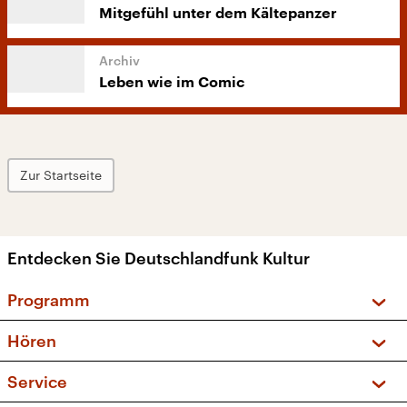
Mitgefühl unter dem Kältepanzer
Leben wie im Comic
Zur Startseite
Entdecken Sie Deutschlandfunk Kultur
Programm
Vorschau und Rückschau
Hören
Sendungen und Podcasts
Livestream
Service
Musikliste
Frequenzen (UKW + DAB+)