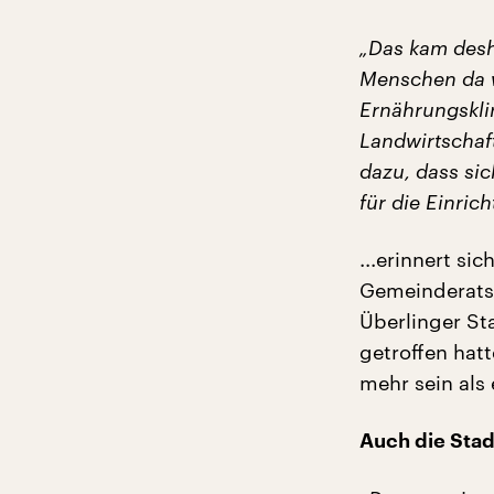
„Das kam desh
Menschen da w
Ernährungskli
Landwirtschaft
dazu, dass sic
für die Einric
...erinnert si
Gemeinderatsm
Überlinger St
getroffen hatt
mehr sein als 
Auch die Stad