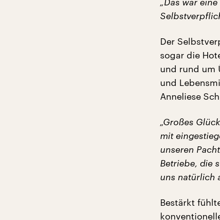
„Das war eine 
Selbstverpfli
Der Selbstver
sogar die Hote
und rund um Ü
und Lebensmit
Anneliese Sch
„Großes Glück 
mit eingestieg
unseren Pacht
Betriebe, die 
uns natürlich a
Bestärkt fühl
konventionell