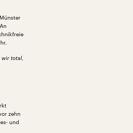
-Münster
 An
hnikfreie
hr.
wir total,
rkt
vor zehn
des- und