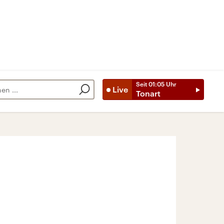
Seit
01:05
Uhr
Live
Tonart