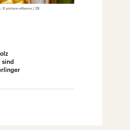
l.
© picture-alliance / ZB
olz
 sind
erlinger