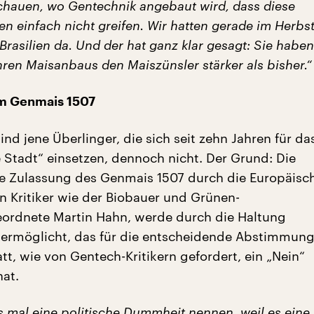
chauen, wo Gentechnik angebaut wird, dass diese
n einfach nicht greifen. Wir hatten gerade im Herbs
Brasilien da. Und der hat ganz klar gesagt: Sie habe
hren Maisanbaus den Maiszünsler stärker als bisher.“
m Genmais 1507
sind jene Überlinger, die sich seit zehn Jahren für da
e Stadt“ einsetzen, dennoch nicht. Der Grund: Die
 Zulassung des Genmais 1507 durch die Europäisch
n Kritiker wie der Biobauer und Grünen-
ordnete Martin Hahn, werde durch die Haltung
ermöglicht, das für die entscheidende Abstimmung
tt, wie von Gentech-Kritikern gefordert, ein „Nein“
at.
s mal eine politische Dummheit nennen, weil es eine