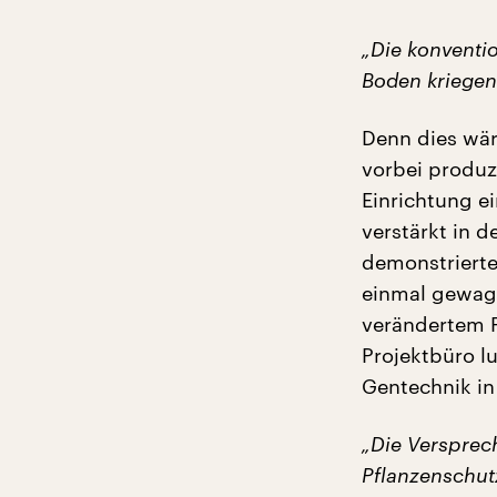
„Die konventio
Boden kriegen
Denn dies wär
vorbei produzi
Einrichtung e
verstärkt in 
demonstrierte
einmal gewagt
verändertem F
Projektbüro l
Gentechnik in
„Die Versprec
Pflanzenschut