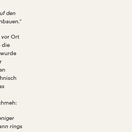
auf den
anbauen.“
 vor Ort
 die
t wurde
r
en
chnisch
as
Schmeh:
eniger
ann rings