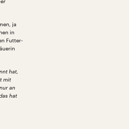
ner
men, ja
hen in
n Futter-
äuerin
nnt hat,
t mit
 nur an
das hat