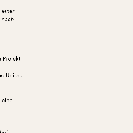
t einen
n nach
s Projekt
e Union:.
 eine
 hohe