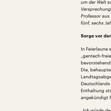
um der Welt s
Versprechunge
Professor aus 
fünf, sechs Ja
Sorge vor de
In Feierlaune 
„gentech-frei
bevorstehende
Die, behaupte
Landtagsabge
Deutschlands 
Enthaltung sta
angekündigt h
„Ich würde da