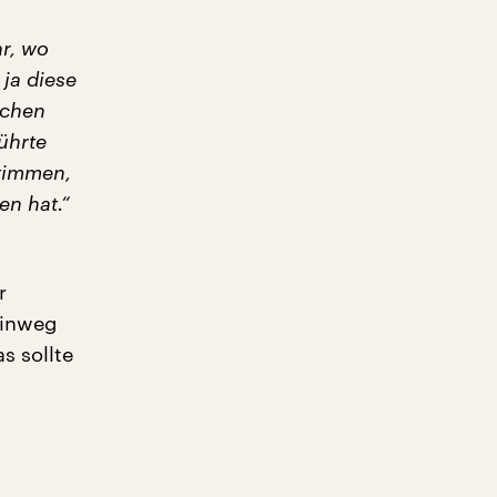
ar, wo
ja diese
ichen
ührte
Stimmen,
en hat.“
r
hinweg
s sollte