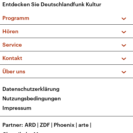
Entdecken Sie Deutschlandfunk Kultur
Programm
Vorschau und Rückschau
Hören
Sendungen und Podcasts
Livestream
Service
Musikliste
Frequenzen (UKW + DAB+)
FAQ
Kontakt
Kakadu – Das Kinderprogramm
Apps
Archiv
Hörerservice
Über uns
Newsletter
Social Media
Deutschlandradio
RSS
Datenschutzerklärung
Presse
Veranstaltungen
Nutzungsbedingungen
Karriere
Impressum
Transparenz
Korrekturen und Richtigstellungen
Partner
ARD
|
ZDF
|
Phoenix
|
arte
|
Barrierefreiheit