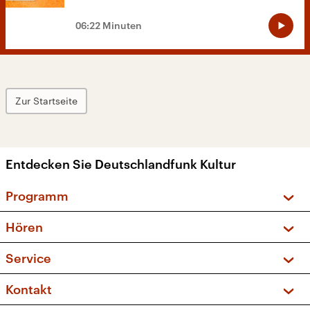
06:22 Minuten
Zur Startseite
Entdecken Sie Deutschlandfunk Kultur
Programm
Vorschau und Rückschau
Hören
Sendungen und Podcasts
Livestream
Service
Musikliste
Frequenzen (UKW + DAB+)
FAQ
Kontakt
Kakadu – Das Kinderprogramm
Apps