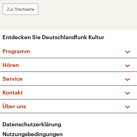
Zur Startseite
Entdecken Sie Deutschlandfunk Kultur
Programm
Vorschau und Rückschau
Hören
Sendungen und Podcasts
Livestream
Service
Musikliste
Frequenzen (UKW + DAB+)
FAQ
Kontakt
Kakadu – Das Kinderprogramm
Apps
Archiv
Hörerservice
Über uns
Newsletter
Social Media
Deutschlandradio
RSS
Datenschutzerklärung
Presse
Veranstaltungen
Nutzungsbedingungen