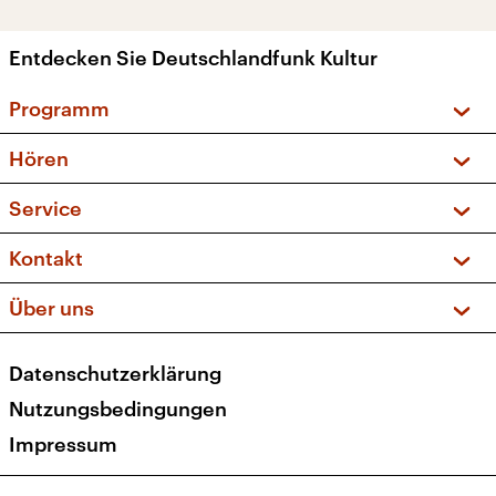
Entdecken Sie Deutschlandfunk Kultur
Programm
Vorschau und Rückschau
Hören
Sendungen und Podcasts
Livestream
Service
Musikliste
Frequenzen (UKW + DAB+)
FAQ
Kontakt
Kakadu – Das Kinderprogramm
Apps
Archiv
Hörerservice
Über uns
Newsletter
Social Media
Deutschlandradio
RSS
Datenschutzerklärung
Presse
Veranstaltungen
Nutzungsbedingungen
Karriere
Impressum
Transparenz
Korrekturen und Richtigstellungen