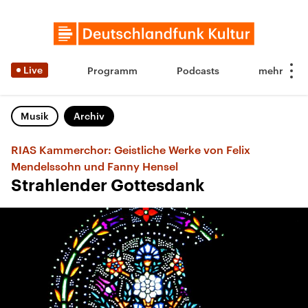
Live
Programm
Podcasts
Musik
Archiv
RIAS Kammerchor: Geistliche Werke von Felix
Mendelssohn und Fanny Hensel
Strahlender Gottesdank