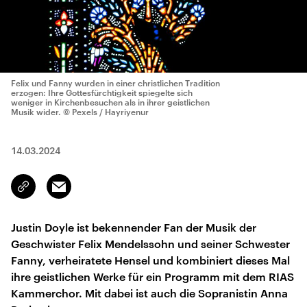
Felix und Fanny wurden in einer christlichen Tradition
erzogen: Ihre Gottesfürchtigkeit spiegelte sich
weniger in Kirchenbesuchen als in ihrer geistlichen
Musik wider.
© Pexels / Hayriyenur
14.03.2024
Email
Link
kopieren/teilen
Justin Doyle ist bekennender Fan der Musik der
Geschwister Felix Mendelssohn und seiner Schwester
Fanny, verheiratete Hensel und kombiniert dieses Mal
ihre geistlichen Werke für ein Programm mit dem RIAS
Kammerchor. Mit dabei ist auch die Sopranistin Anna