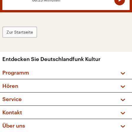
Zur Startseite
Entdecken Sie Deutschlandfunk Kultur
Programm
Vorschau und Rückschau
Hören
Sendungen und Podcasts
Livestream
Service
Musikliste
Frequenzen (UKW + DAB+)
FAQ
Kontakt
Kakadu – Das Kinderprogramm
Apps
Archiv
Hörerservice
Über uns
Newsletter