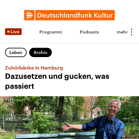
Live
Programm
Podcasts
Leben
Archiv
Zuhörbänke in Hamburg
Dazusetzen und gucken, was
passiert